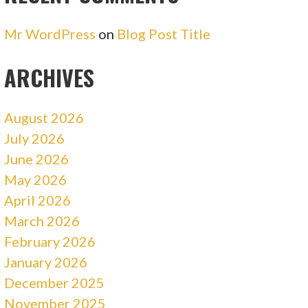
Mr WordPress
on
Blog Post Title
ARCHIVES
August 2026
July 2026
June 2026
May 2026
April 2026
March 2026
February 2026
January 2026
December 2025
November 2025