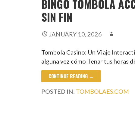
BINGO TOMBOLA ACC
SIN FIN
JANUARY 10, 2026
Tombola Casino: Un Viaje Interact
alguna vez cómo llenar tus horas 
CONTINUE READING →
POSTED IN:
TOMBOLAES.COM