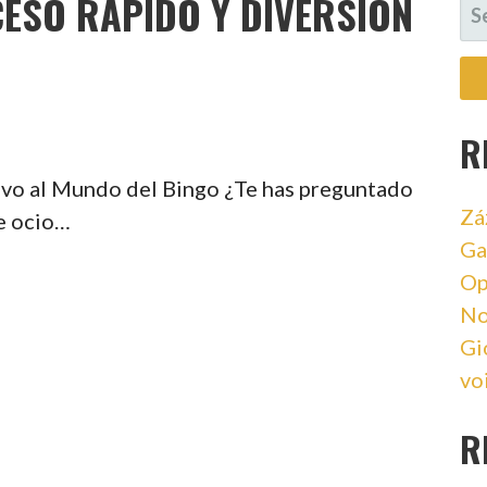
ESO RÁPIDO Y DIVERSIÓN
SE
FO
R
ivo al Mundo del Bingo ¿Te has preguntado
Zá
de ocio…
Ga
Op
No
Gi
vo
R