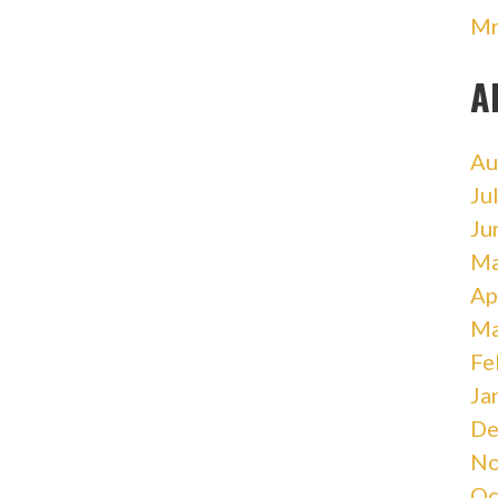
Mr
A
Au
Ju
Ju
Ma
Ap
Ma
Fe
Ja
De
No
Oc