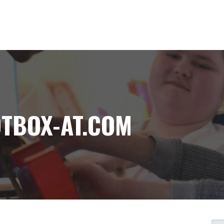
OTBOX-AT.COM