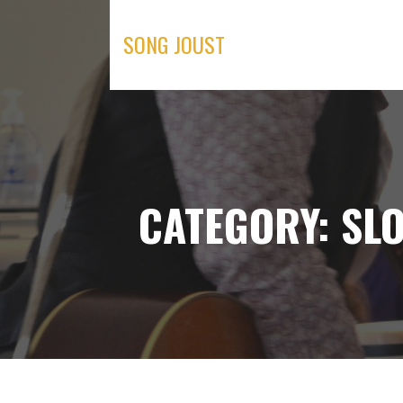
Skip
to
SONG JOUST
content
CATEGORY: SL