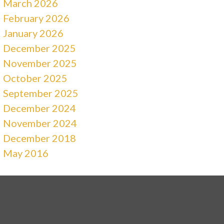
March 2026
February 2026
January 2026
December 2025
November 2025
October 2025
September 2025
December 2024
November 2024
December 2018
May 2016