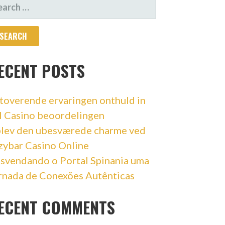
ARCH
R:
ECENT POSTS
toverende ervaringen onthuld in
l Casino beoordelingen
lev den ubesværede charme ved
zybar Casino Online
svendando o Portal Spinania uma
rnada de Conexões Autênticas
ECENT COMMENTS