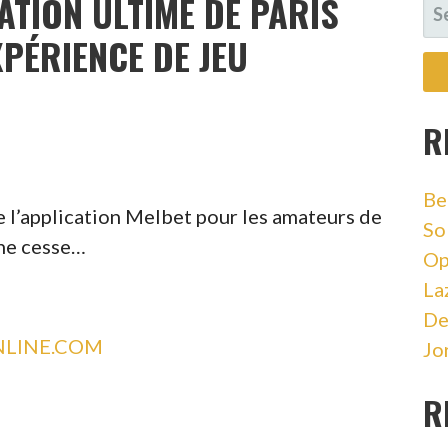
ATION ULTIME DE PARIS
SE
FO
PÉRIENCE DE JEU
R
Be
e l’application Melbet pour les amateurs de
So
 ne cesse…
Op
La
De
LINE.COM
Jo
R