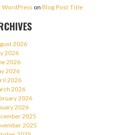
 WordPress
on
Blog Post Title
RCHIVES
gust 2026
ly 2026
ne 2026
y 2026
ril 2026
rch 2026
bruary 2026
nuary 2026
cember 2025
vember 2025
tober 2025