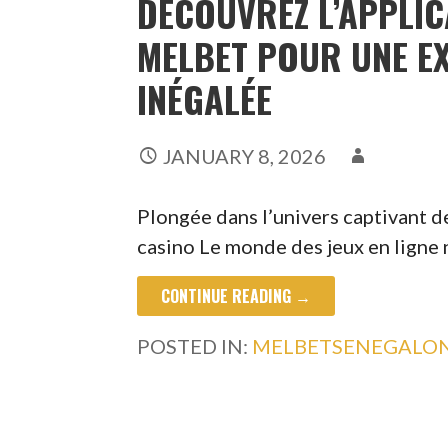
DÉCOUVREZ L’APPLIC
MELBET POUR UNE EX
INÉGALÉE
JANUARY 8, 2026
Plongée dans l’univers captivant d
casino Le monde des jeux en ligne
CONTINUE READING →
POSTED IN:
MELBETSENEGALON