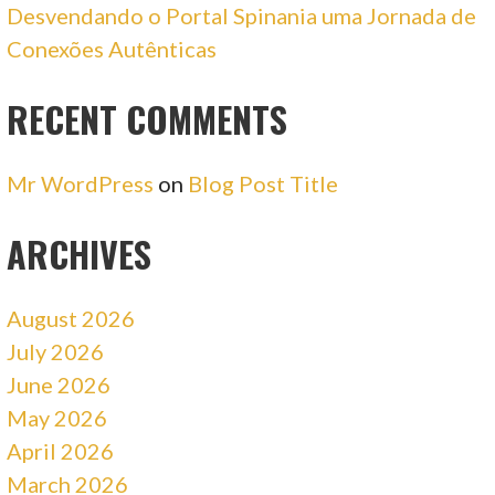
Desvendando o Portal Spinania uma Jornada de
Conexões Autênticas
RECENT COMMENTS
Mr WordPress
on
Blog Post Title
ARCHIVES
August 2026
July 2026
June 2026
May 2026
April 2026
March 2026