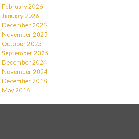
February 2026
January 2026
December 2025
November 2025
October 2025
September 2025
December 2024
November 2024
December 2018
May 2016