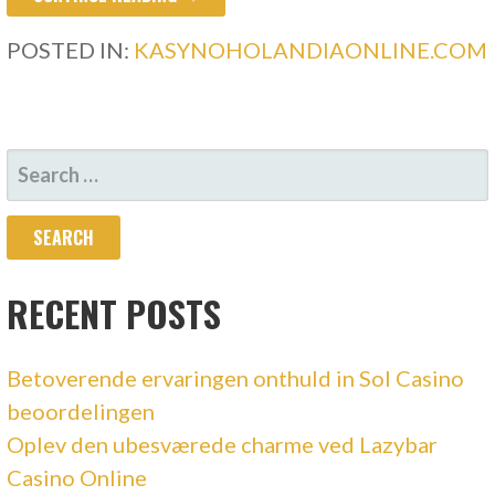
POSTED IN:
KASYNOHOLANDIAONLINE.COM
SEARCH
FOR:
RECENT POSTS
Betoverende ervaringen onthuld in Sol Casino
beoordelingen
Oplev den ubesværede charme ved Lazybar
Casino Online