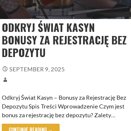
ODKRYJ ŚWIAT KASYN
BONUSY ZA REJESTRACJĘ BEZ
DEPOZYTU
SEPTEMBER 9, 2025
Odkryj Świat Kasyn – Bonusy za Rejestrację Bez
Depozytu Spis Treści Wprowadzenie Czym jest
bonus za rejestrację bez depozytu? Zalety…
CONTINUE READING →