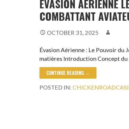
ÉVASION AÉRIENNE L
COMBATTANT AVIATE
OCTOBER 31, 2025
Évasion Aérienne : Le Pouvoir du 
matières Introduction Concept du
CONTINUE READING →
POSTED IN:
CHICKENROADCAS