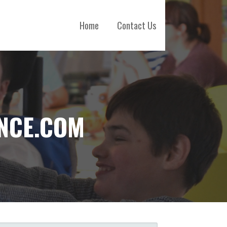
Home
Contact Us
NCE.COM