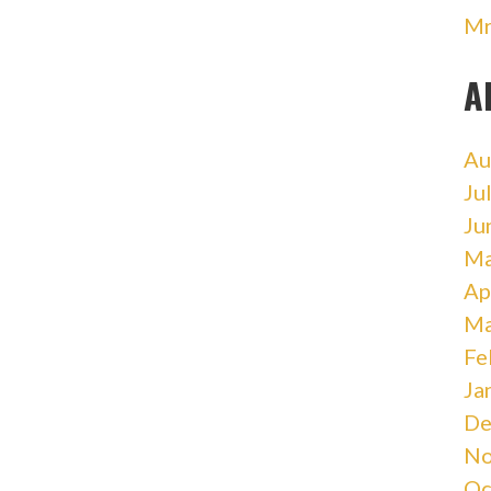
Mr
A
Au
Ju
Ju
Ma
Ap
Ma
Fe
Ja
De
No
Oc