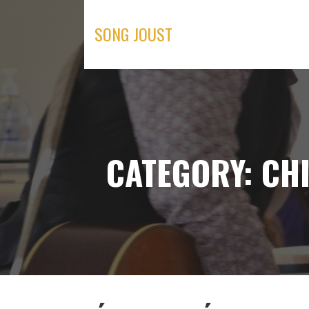
Skip
to
SONG JOUST
content
CATEGORY: C