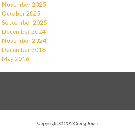
November 2025
October 2025
September 2025
December 2024
November 2024
December 2018
May 2016
Copyright © 2018 Song Joust