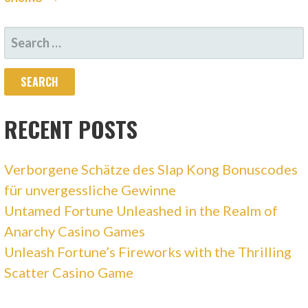
SEARCH
FOR:
RECENT POSTS
Verborgene Schätze des Slap Kong Bonuscodes
für unvergessliche Gewinne
Untamed Fortune Unleashed in the Realm of
Anarchy Casino Games
Unleash Fortune’s Fireworks with the Thrilling
Scatter Casino Game