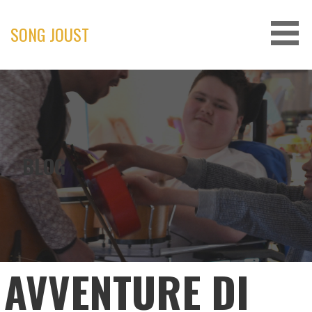
Skip
to
SONG JOUST
content
BLOG
AVVENTURE DI