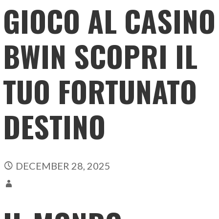
GIOCO AL CASINO
BWIN SCOPRI IL
TUO FORTUNATO
DESTINO
DECEMBER 28, 2025