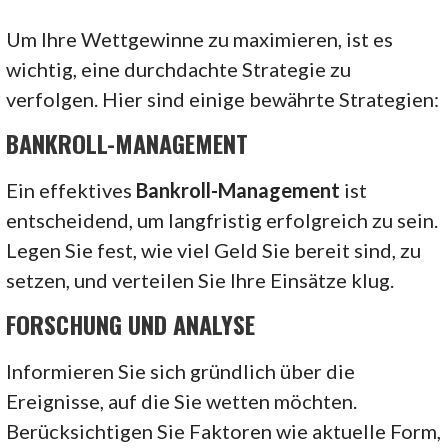
Um Ihre Wettgewinne zu maximieren, ist es
wichtig, eine durchdachte Strategie zu
verfolgen. Hier sind einige bewährte Strategien:
BANKROLL-MANAGEMENT
Ein effektives
Bankroll-Management
ist
entscheidend, um langfristig erfolgreich zu sein.
Legen Sie fest, wie viel Geld Sie bereit sind, zu
setzen, und verteilen Sie Ihre Einsätze klug.
FORSCHUNG UND ANALYSE
Informieren Sie sich gründlich über die
Ereignisse, auf die Sie wetten möchten.
Berücksichtigen Sie Faktoren wie aktuelle Form,