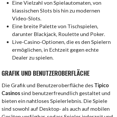
Eine Vielzahl von Spielautomaten, von
klassischen Slots bis hin zu modernen
Video-Slots.
Eine breite Palette von Tischspielen,
darunter Blackjack, Roulette und Poker.
Live-Casino-Optionen, die es den Spielern
ermöglichen, in Echtzeit gegen echte
Dealer zu spielen.
GRAFIK UND BENUTZEROBERFLÄCHE
Die Grafik und Benutzeroberfläche des
Tipico
Casinos
sind benutzerfreundlich gestaltet und
bieten ein nahtloses Spielerlebnis. Die Spiele
sind sowohl auf Desktop- als auch auf mobilen
Geräten verfügbar, sodass Spieler jederzeit und