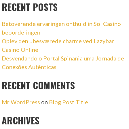
RECENT POSTS
Betoverende ervaringen onthuld in Sol Casino
beoordelingen
Oplev den ubesværede charme ved Lazybar
Casino Online
Desvendando o Portal Spinania uma Jornada de
Conexões Autênticas
RECENT COMMENTS
Mr WordPress
on
Blog Post Title
ARCHIVES