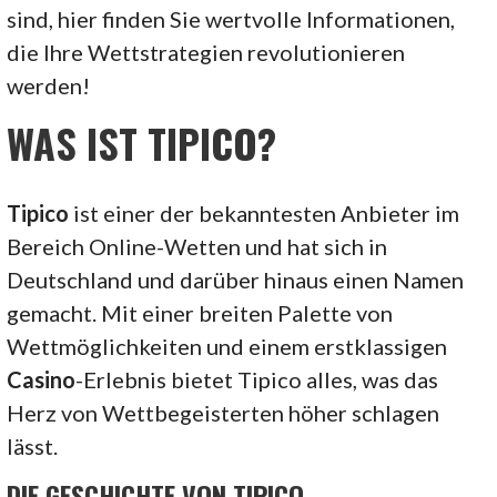
sind, hier finden Sie wertvolle Informationen,
die Ihre Wettstrategien revolutionieren
werden!
WAS IST TIPICO?
Tipico
ist einer der bekanntesten Anbieter im
Bereich Online-Wetten und hat sich in
Deutschland und darüber hinaus einen Namen
gemacht. Mit einer breiten Palette von
Wettmöglichkeiten und einem erstklassigen
Casino
-Erlebnis bietet Tipico alles, was das
Herz von Wettbegeisterten höher schlagen
lässt.
DIE GESCHICHTE VON TIPICO