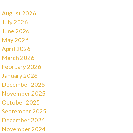
August 2026
July 2026
June 2026
May 2026
April 2026
March 2026
February 2026
January 2026
December 2025
November 2025
October 2025
September 2025
December 2024
November 2024