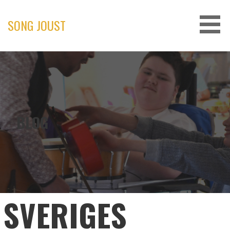
Skip
to
SONG JOUST
content
BLOG
SVERIGES