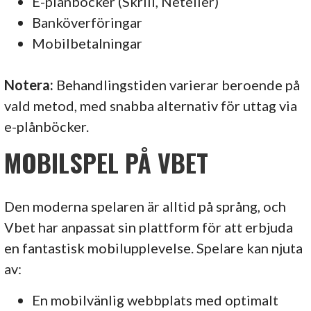
E-plånböcker (Skrill, Neteller)
Banköverföringar
Mobilbetalningar
Notera:
Behandlingstiden varierar beroende på
vald metod, med snabba alternativ för uttag via
e-plånböcker.
MOBILSPEL PÅ VBET
Den moderna spelaren är alltid på språng, och
Vbet har anpassat sin plattform för att erbjuda
en fantastisk mobilupplevelse. Spelare kan njuta
av:
En mobilvänlig webbplats med optimalt