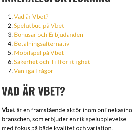
Vad är Vbet?
Spelutbud på Vbet
Bonusar och Erbjudanden
Betalningsalternativ
Mobilspel på Vbet
Säkerhet och Tillförlitlighet
Vanliga Frågor
VAD ÄR VBET?
Vbet
är en framstående aktör inom onlinekasino
branschen, som erbjuder en rik spelupplevelse
med fokus på både kvalitet och variation.