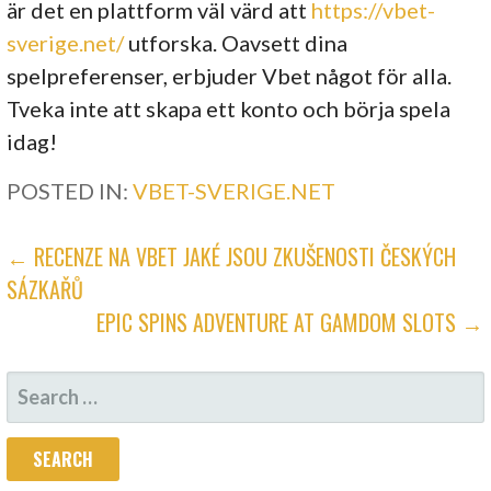
är det en plattform väl värd att
https://vbet-
sverige.net/
utforska. Oavsett dina
spelpreferenser, erbjuder Vbet något för alla.
Tveka inte att skapa ett konto och börja spela
idag!
POSTED IN:
VBET-SVERIGE.NET
POST
← RECENZE NA VBET JAKÉ JSOU ZKUŠENOSTI ČESKÝCH
SÁZKAŘŮ
NAVIGATION
EPIC SPINS ADVENTURE AT GAMDOM SLOTS →
SEARCH
FOR: