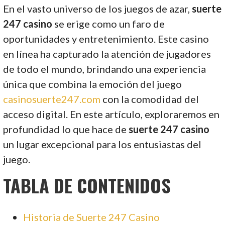
En el vasto universo de los juegos de azar,
suerte
247 casino
se erige como un faro de
oportunidades y entretenimiento. Este casino
en línea ha capturado la atención de jugadores
de todo el mundo, brindando una experiencia
única que combina la emoción del juego
casinosuerte247.com
con la comodidad del
acceso digital. En este artículo, exploraremos en
profundidad lo que hace de
suerte 247 casino
un lugar excepcional para los entusiastas del
juego.
TABLA DE CONTENIDOS
Historia de Suerte 247 Casino