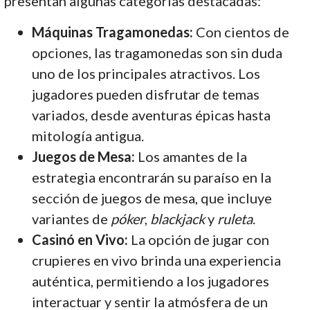
presentan algunas categorías destacadas:
Máquinas Tragamonedas:
Con cientos de
opciones, las tragamonedas son sin duda
uno de los principales atractivos. Los
jugadores pueden disfrutar de temas
variados, desde aventuras épicas hasta
mitología antigua.
Juegos de Mesa:
Los amantes de la
estrategia encontrarán su paraíso en la
sección de juegos de mesa, que incluye
variantes de
póker
,
blackjack
y
ruleta
.
Casinó en Vivo:
La opción de jugar con
crupieres en vivo brinda una experiencia
auténtica, permitiendo a los jugadores
interactuar y sentir la atmósfera de un