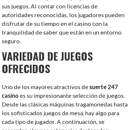
sus juegos. Al contar con licencias de
autoridades reconocidas, los jugadores pueden
disfrutar de su tiempo en el casino con la
tranquilidad de saber que están en un entorno
seguro.
VARIEDAD DE JUEGOS
OFRECIDOS
Uno de los mayores atractivos de
suerte 247
casino
es su impresionante selección de juegos.
Desde las clásicas máquinas tragamonedas hasta
los sofisticados juegos de mesa, hay algo para
cada tipo de jugador. A continuación, se