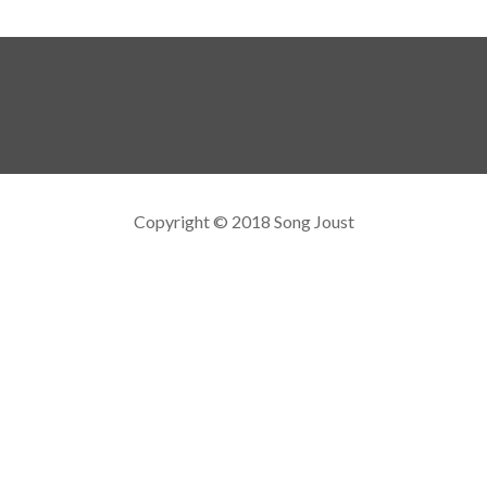
Copyright © 2018 Song Joust