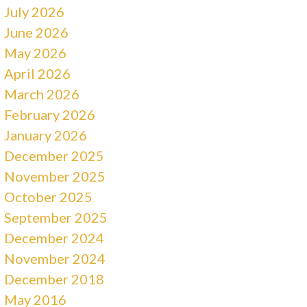
July 2026
June 2026
May 2026
April 2026
March 2026
February 2026
January 2026
December 2025
November 2025
October 2025
September 2025
December 2024
November 2024
December 2018
May 2016