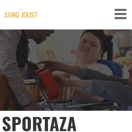
Skip
to
SONG JOUST
content
BLOG
SPORTAZA