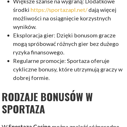
Większe szanse na wygraną: Dodatkowe
środki
https://sportazapl.net/
dają więcej
możliwości na osiągnięcie korzystnych
wyników.
Eksploracja gier: Dzięki bonusom gracze
mogą spróbować różnych gier bez dużego
ryzyka finansowego.
Regularne promocje: Sportaza oferuje
cykliczne bonusy, które utrzymują graczy w
dobrej formie.
RODZAJE BONUSÓW W
SPORTAZA
W
Sportaza Casino
można znaleźć różnorodne