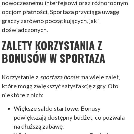
nowoczesnemu interfejsowi oraz różnorodnym
opcjom płatności, Sportaza przyciąga uwagę
graczy zarówno początkujących, jak i
doświadczonych.
ZALETY KORZYSTANIA Z
BONUSÓW W SPORTAZA
Korzystanie z
sportaza bonus
ma wiele zalet,
które mogą zwiększyć satysfakcję z gry. Oto
niektóre z nich:
Większe saldo startowe: Bonusy
powiększają dostępny budżet, co pozwala
na dłuższą zabawę.