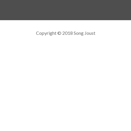
Copyright © 2018 Song Joust