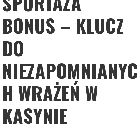
SPORTAZA
BONUS – KLUCZ
DO
NIEZAPOMNIANYC
H WRAŻEŃ W
KASYNIE