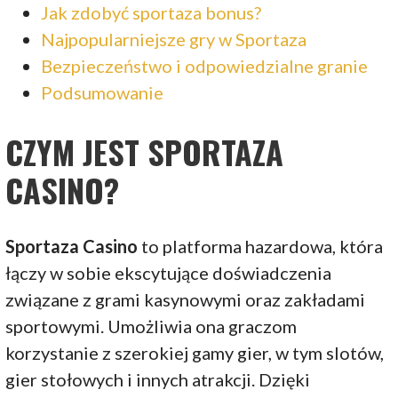
Jak zdobyć sportaza bonus?
Najpopularniejsze gry w Sportaza
Bezpieczeństwo i odpowiedzialne granie
Podsumowanie
CZYM JEST SPORTAZA
CASINO?
Sportaza Casino
to platforma hazardowa, która
łączy w sobie ekscytujące doświadczenia
związane z grami kasynowymi oraz zakładami
sportowymi. Umożliwia ona graczom
korzystanie z szerokiej gamy gier, w tym slotów,
gier stołowych i innych atrakcji. Dzięki