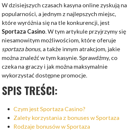
W dzisiejszych czasach kasyna online zyskują na
popularności, a jednym z najlepszych miejsc,
które wyróżnia się na tle konkurencji, jest
Sportaza Casino
. W tym artykule przyjrzymy się
niesamowitym możliwościom, które oferuje
sportaza bonus
, a także innym atrakcjom, jakie
można znaleźć w tym kasynie. Sprawdźmy, co
czeka na graczy i jak można maksymalnie
wykorzystać dostępne promocje.
SPIS TREŚCI:
Czym jest Sportaza Casino?
Zalety korzystania z bonuses w Sportaza
Rodzaje bonusów w Sportaza