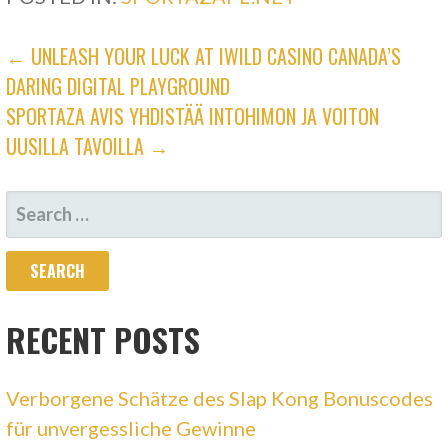
POST
← UNLEASH YOUR LUCK AT IWILD CASINO CANADA’S
DARING DIGITAL PLAYGROUND
NAVIGATION
SPORTAZA AVIS YHDISTÄÄ INTOHIMON JA VOITON
UUSILLA TAVOILLA →
SEARCH
FOR:
RECENT POSTS
Verborgene Schätze des Slap Kong Bonuscodes
für unvergessliche Gewinne