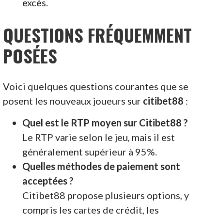
excès.
QUESTIONS FRÉQUEMMENT
POSÉES
Voici quelques questions courantes que se
posent les nouveaux joueurs sur
citibet88
:
Quel est le RTP moyen sur Citibet88 ?
Le RTP varie selon le jeu, mais il est
généralement supérieur à 95%.
Quelles méthodes de paiement sont
acceptées ?
Citibet88 propose plusieurs options, y
compris les cartes de crédit, les