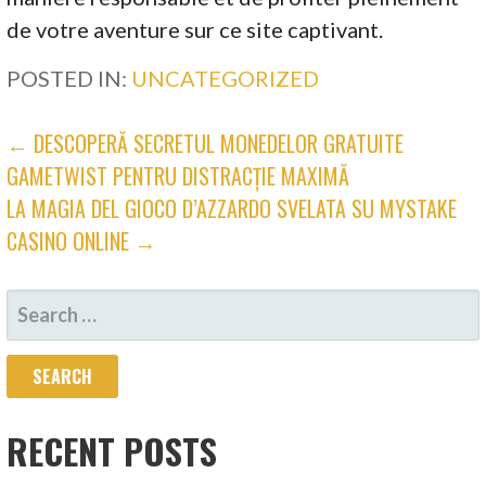
de votre aventure sur ce site captivant.
POSTED IN:
UNCATEGORIZED
POST
← DESCOPERĂ SECRETUL MONEDELOR GRATUITE
GAMETWIST PENTRU DISTRACȚIE MAXIMĂ
NAVIGATION
LA MAGIA DEL GIOCO D’AZZARDO SVELATA SU MYSTAKE
CASINO ONLINE →
SEARCH
FOR:
RECENT POSTS