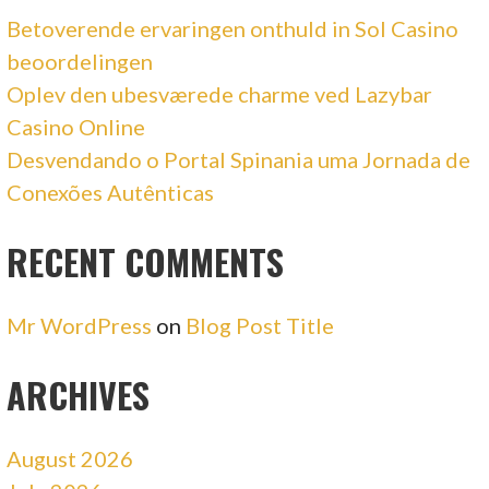
Betoverende ervaringen onthuld in Sol Casino
beoordelingen
Oplev den ubesværede charme ved Lazybar
Casino Online
Desvendando o Portal Spinania uma Jornada de
Conexões Autênticas
RECENT COMMENTS
Mr WordPress
on
Blog Post Title
ARCHIVES
August 2026