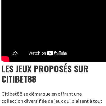
LES JEUX PROPOSÉS SUR
CITIBET88
Citibet88 se démarque en offrant une
collection diversifiée de jeux qui plaisent à tout