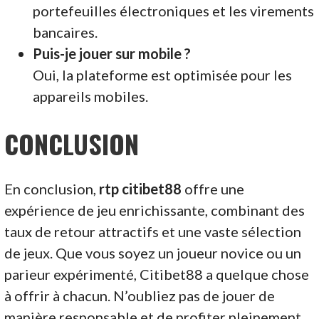
portefeuilles électroniques et les virements
bancaires.
Puis-je jouer sur mobile ?
Oui, la plateforme est optimisée pour les
appareils mobiles.
CONCLUSION
En conclusion,
rtp citibet88
offre une
expérience de jeu enrichissante, combinant des
taux de retour attractifs et une vaste sélection
de jeux. Que vous soyez un joueur novice ou un
parieur expérimenté, Citibet88 a quelque chose
à offrir à chacun. N’oubliez pas de jouer de
manière responsable et de profiter pleinement