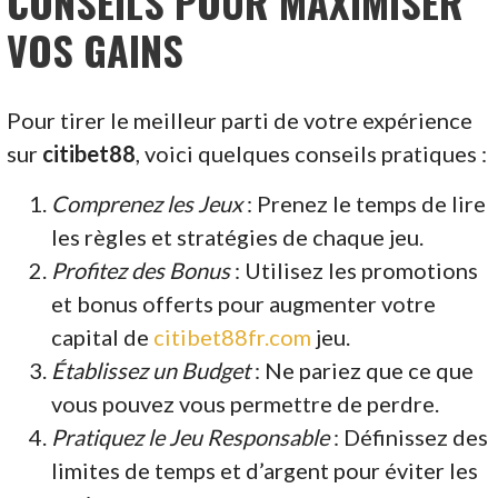
CONSEILS POUR MAXIMISER
VOS GAINS
Pour tirer le meilleur parti de votre expérience
sur
citibet88
, voici quelques conseils pratiques :
Comprenez les Jeux
: Prenez le temps de lire
les règles et stratégies de chaque jeu.
Profitez des Bonus
: Utilisez les promotions
et bonus offerts pour augmenter votre
capital de
citibet88fr.com
jeu.
Établissez un Budget
: Ne pariez que ce que
vous pouvez vous permettre de perdre.
Pratiquez le Jeu Responsable
: Définissez des
limites de temps et d’argent pour éviter les