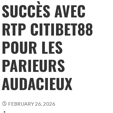
SUCCÈS AVEC
RTP CITIBET88
POUR LES
PARIEURS
AUDACIEUX
FEBRUARY 26, 2026