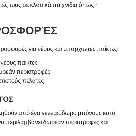
τές τους σε κλασικά παιχνίδια όπως η
ΡΟΣΦΟΡΈΣ
ροσφορές για νέους και υπάρχοντες παίκτες:
νέους παίκτες
ωρεάν περιστροφές
πιστούς πελάτες
ΤΟΣ
εληθούν από ένα γενναιόδωρο μπόνους κατά
 να περιλαμβάνει δωρεάν περιστροφές και