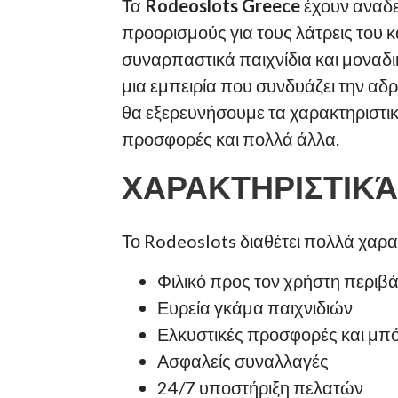
Τα
Rodeoslots Greece
έχουν αναδε
προορισμούς για τους λάτρεις του κ
συναρπαστικά παιχνίδια και μοναδ
μια εμπειρία που συνδυάζει την αδρ
θα εξερευνήσουμε τα χαρακτηριστικά 
προσφορές και πολλά άλλα.
ΧΑΡΑΚΤΗΡΙΣΤΙΚΆ
Το Rodeoslots διαθέτει πολλά χαρα
Φιλικό προς τον χρήστη περιβ
Ευρεία γκάμα παιχνιδιών
Ελκυστικές προσφορές και μπ
Ασφαλείς συναλλαγές
24/7 υποστήριξη πελατών