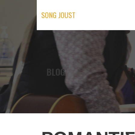
Skip
to
SONG JOUST
content
BLOG