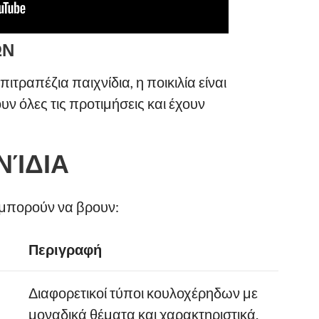
ΏΝ
τραπέζια παιχνίδια, η ποικιλία είναι
ν όλες τις προτιμήσεις και έχουν
ΝΊΔΙΑ
ς μπορούν να βρουν:
Περιγραφή
Διαφορετικοί τύποι κουλοχέρηδων με
μοναδικά θέματα και χαρακτηριστικά.