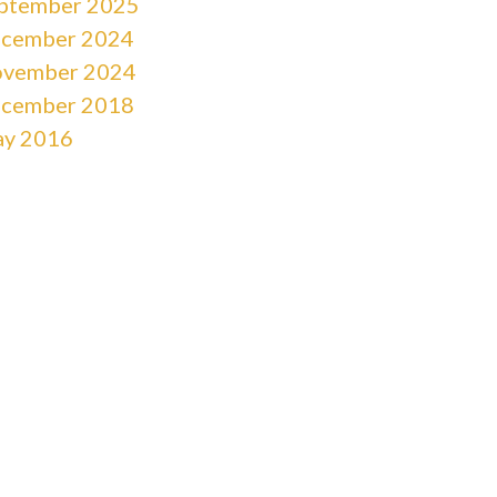
ptember 2025
cember 2024
vember 2024
cember 2018
y 2016