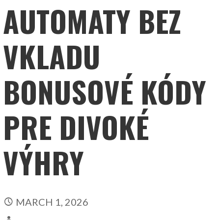
AUTOMATY BEZ
VKLADU
BONUSOVÉ KÓDY
PRE DIVOKÉ
VÝHRY
MARCH 1, 2026