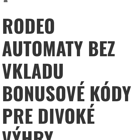
RODEO
AUTOMATY BEZ
VKLADU
BONUSOVÉ KÓDY
PRE DIVOKÉ
VÝHRY