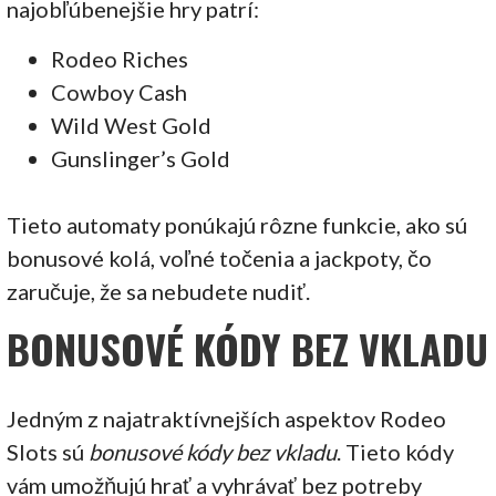
najobľúbenejšie hry patrí:
Rodeo Riches
Cowboy Cash
Wild West Gold
Gunslinger’s Gold
Tieto automaty ponúkajú rôzne funkcie, ako sú
bonusové kolá, voľné točenia a jackpoty, čo
zaručuje, že sa nebudete nudiť.
BONUSOVÉ KÓDY BEZ VKLADU
Jedným z najatraktívnejších aspektov Rodeo
Slots sú
bonusové kódy bez vkladu
. Tieto kódy
vám umožňujú hrať a vyhrávať bez potreby