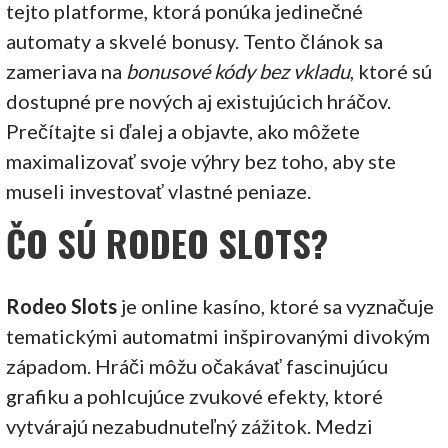
tejto platforme, ktorá ponúka jedinečné
automaty a skvelé bonusy. Tento článok sa
zameriava na
bonusové kódy bez vkladu
, ktoré sú
dostupné pre nových aj existujúcich hráčov.
Prečítajte si ďalej a objavte, ako môžete
maximalizovať svoje výhry bez toho, aby ste
museli investovať vlastné peniaze.
ČO SÚ RODEO SLOTS?
Rodeo Slots
je online kasíno, ktoré sa vyznačuje
tematickými automatmi inšpirovanými divokým
západom. Hráči môžu očakávať fascinujúcu
grafiku a pohlcujúce zvukové efekty, ktoré
vytvárajú nezabudnuteľný zážitok. Medzi