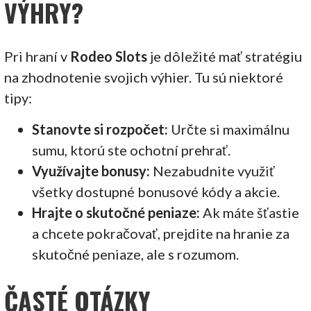
VÝHRY?
Pri hraní v
Rodeo Slots
je dôležité mať stratégiu
na zhodnotenie svojich výhier. Tu sú niektoré
tipy:
Stanovte si rozpočet:
Určte si maximálnu
sumu, ktorú ste ochotní prehrať.
Využívajte bonusy:
Nezabudnite využiť
všetky dostupné bonusové kódy a akcie.
Hrajte o skutočné peniaze:
Ak máte šťastie
a chcete pokračovať, prejdite na hranie za
skutočné peniaze, ale s rozumom.
ČASTÉ OTÁZKY