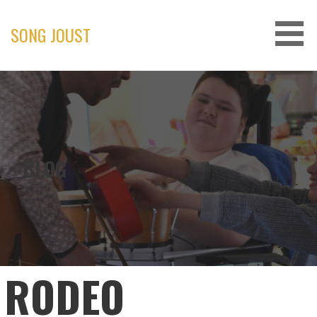
Skip
to
SONG JOUST
content
BLOG
RODEO