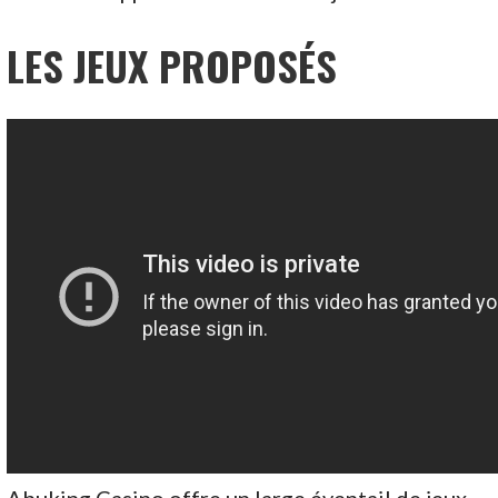
LES JEUX PROPOSÉS
Abuking Casino offre un large éventail de jeux