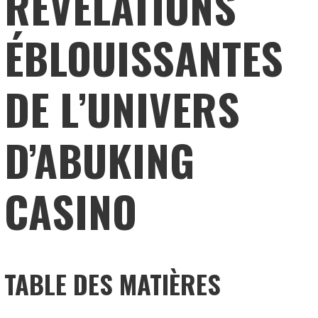
RÉVÉLATIONS
ÉBLOUISSANTES
DE L’UNIVERS
D’ABUKING
CASINO
TABLE DES MATIÈRES