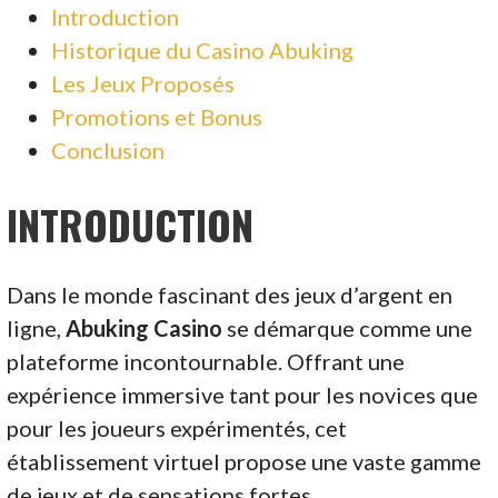
Introduction
Historique du Casino Abuking
Les Jeux Proposés
Promotions et Bonus
Conclusion
INTRODUCTION
Dans le monde fascinant des jeux d’argent en
ligne,
Abuking Casino
se démarque comme une
plateforme incontournable. Offrant une
expérience immersive tant pour les novices que
pour les joueurs expérimentés, cet
établissement virtuel propose une vaste gamme
de jeux et de sensations fortes.