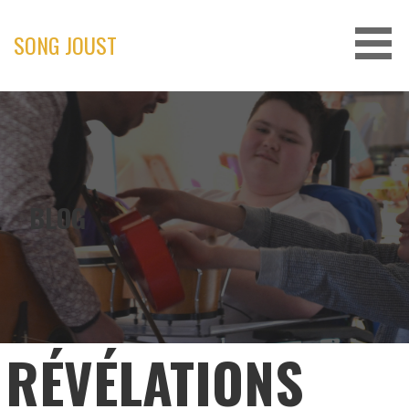
Skip
to
SONG JOUST
content
BLOG
RÉVÉLATIONS