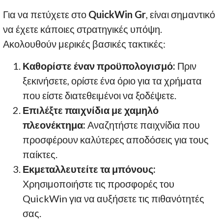
Για να πετύχετε στο
QuickWin Gr
, είναι σημαντικό
να έχετε κάποιες στρατηγικές υπόψη.
Ακολουθούν μερικές βασικές τακτικές:
Καθορίστε έναν προϋπολογισμό:
Πριν
ξεκινήσετε, ορίστε ένα όριο για τα χρήματα
που είστε διατεθειμένοι να ξοδέψετε.
Επιλέξτε παιχνίδια με χαμηλό
πλεονέκτημα:
Αναζητήστε παιχνίδια που
προσφέρουν καλύτερες αποδόσεις για τους
παίκτες.
Εκμεταλλευτείτε τα μπόνους:
Χρησιμοποιήστε τις προσφορές του
QuickWin για να αυξήσετε τις πιθανότητές
σας.