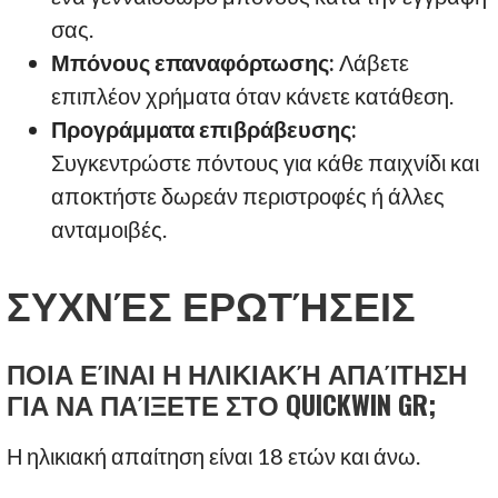
σας.
Μπόνους επαναφόρτωσης:
Λάβετε
επιπλέον χρήματα όταν κάνετε κατάθεση.
Προγράμματα επιβράβευσης:
Συγκεντρώστε πόντους για κάθε παιχνίδι και
αποκτήστε δωρεάν περιστροφές ή άλλες
ανταμοιβές.
ΣΥΧΝΈΣ ΕΡΩΤΉΣΕΙΣ
ΠΟΙΑ ΕΊΝΑΙ Η ΗΛΙΚΙΑΚΉ ΑΠΑΊΤΗΣΗ
ΓΙΑ ΝΑ ΠΑΊΞΕΤΕ ΣΤΟ QUICKWIN GR;
Η ηλικιακή απαίτηση είναι 18 ετών και άνω.