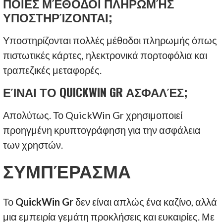
ΠΟΙΕΣ ΜΈΘΟΔΟΙ ΠΛΗΡΩΜΉΣ
ΥΠΟΣΤΗΡΊΖΟΝΤΑΙ;
Υποστηρίζονται πολλές μέθοδοι πληρωμής όπως
πιστωτικές κάρτες, ηλεκτρονικά πορτοφόλια και
τραπεζικές μεταφορές.
ΕΊΝΑΙ ΤΟ QUICKWIN GR ΑΣΦΑΛΈΣ;
Απολύτως. Το QuickWin Gr χρησιμοποιεί
προηγμένη κρυπτογράφηση για την ασφάλεια
των χρηστών.
ΣΥΜΠΈΡΑΣΜΑ
Το
QuickWin Gr
δεν είναι απλώς ένα καζίνο, αλλά
μια εμπειρία γεμάτη προκλήσεις και ευκαιρίες. Με