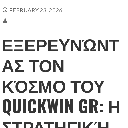
FEBRUARY 23, 2026
ΕΞΕΡΕΥΝΏΝΤ
ΑΣ ΤΟΝ
ΚΌΣΜΟ ΤΟΥ
QUICKWIN GR: Η
ΣΤΡΑΤΗΓΙΚΉ