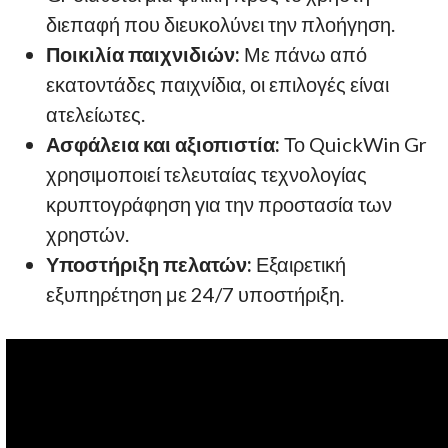
διεπαφή που διευκολύνει την πλοήγηση.
Ποικιλία παιχνιδιών:
Με πάνω από
εκατοντάδες παιχνίδια, οι επιλογές είναι
ατελείωτες.
Ασφάλεια και αξιοπιστία:
Το QuickWin Gr
χρησιμοποιεί τελευταίας τεχνολογίας
κρυπτογράφηση για την προστασία των
χρηστών.
Υποστήριξη πελατών:
Εξαιρετική
εξυπηρέτηση με 24/7 υποστήριξη.