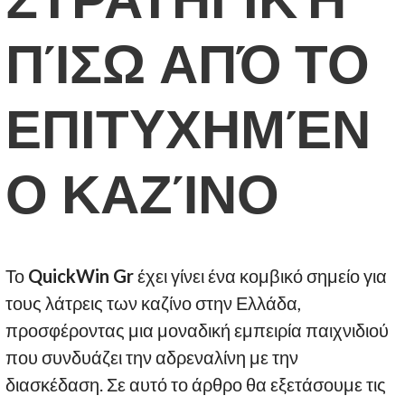
ΠΊΣΩ ΑΠΌ ΤΟ
ΕΠΙΤΥΧΗΜΈΝ
Ο ΚΑΖΊΝΟ
Το
QuickWin Gr
έχει γίνει ένα κομβικό σημείο για
τους λάτρεις των καζίνο στην Ελλάδα,
προσφέροντας μια μοναδική εμπειρία παιχνιδιού
που συνδυάζει την αδρεναλίνη με την
διασκέδαση. Σε αυτό το άρθρο θα εξετάσουμε τις