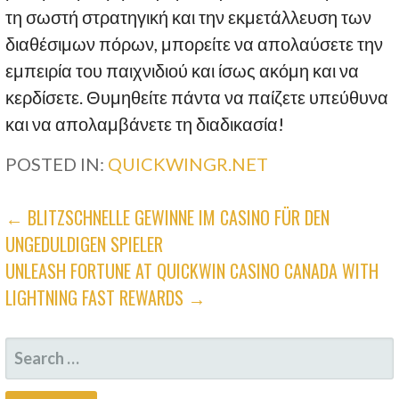
τη σωστή στρατηγική και την εκμετάλλευση των
διαθέσιμων πόρων, μπορείτε να απολαύσετε την
εμπειρία του παιχνιδιού και ίσως ακόμη και να
κερδίσετε. Θυμηθείτε πάντα να παίζετε υπεύθυνα
και να απολαμβάνετε τη διαδικασία!
POSTED IN:
QUICKWINGR.NET
POST
← BLITZSCHNELLE GEWINNE IM CASINO FÜR DEN
UNGEDULDIGEN SPIELER
NAVIGATION
UNLEASH FORTUNE AT QUICKWIN CASINO CANADA WITH
LIGHTNING FAST REWARDS →
SEARCH
FOR: