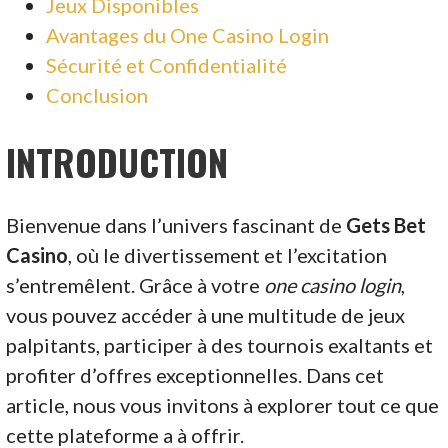
Jeux Disponibles
Avantages du One Casino Login
Sécurité et Confidentialité
Conclusion
INTRODUCTION
Bienvenue dans l’univers fascinant de
Gets Bet
Casino
, où le divertissement et l’excitation
s’entremêlent. Grâce à votre
one casino login
,
vous pouvez accéder à une multitude de jeux
palpitants, participer à des tournois exaltants et
profiter d’offres exceptionnelles. Dans cet
article, nous vous invitons à explorer tout ce que
cette plateforme a à offrir.