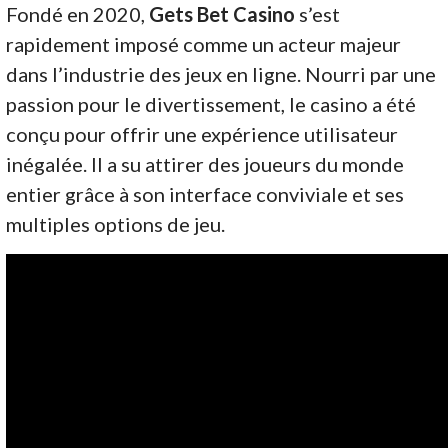
Fondé en 2020,
Gets Bet Casino
s’est
rapidement imposé comme un acteur majeur
dans l’industrie des jeux en ligne. Nourri par une
passion pour le divertissement, le casino a été
conçu pour offrir une expérience utilisateur
inégalée. Il a su attirer des joueurs du monde
entier grâce à son interface conviviale et ses
multiples options de jeu.