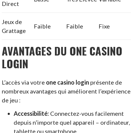
Direct
Jeux de
Faible
Faible
Fixe
Grattage
AVANTAGES DU ONE CASINO
LOGIN
L’accès via votre
one casino login
présente de
nombreux avantages qui améliorent l’expérience
de jeu :
Accessibilité:
Connectez-vous facilement
depuis n’importe quel appareil – ordinateur,
tablette ou smartphone.