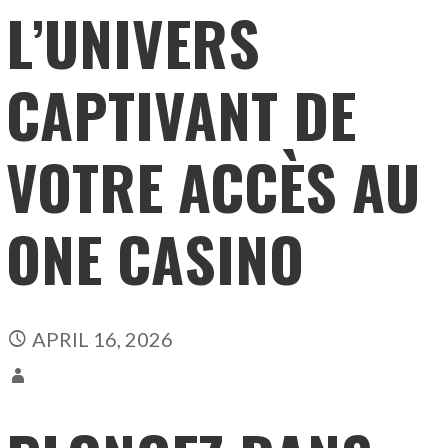
L’UNIVERS
CAPTIVANT DE
VOTRE ACCÈS AU
ONE CASINO
APRIL 16, 2026