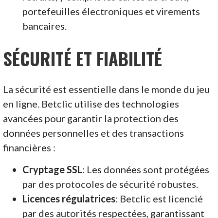
portefeuilles électroniques et virements
bancaires.
SÉCURITÉ ET FIABILITÉ
La sécurité est essentielle dans le monde du jeu
en ligne. Betclic utilise des technologies
avancées pour garantir la protection des
données personnelles et des transactions
financières :
Cryptage SSL
: Les données sont protégées
par des protocoles de sécurité robustes.
Licences régulatrices
: Betclic est licencié
par des autorités respectées, garantissant