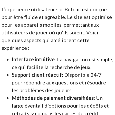
L’expérience utilisateur sur Betclic est conçue
pour être fluide et agréable. Le site est optimisé
pour les appareils mobiles, permettant aux
utilisateurs de jouer où qu’ils soient. Voici
quelques aspects qui améliorent cette
expérience :
Interface intuitive
: La navigation est simple,
ce qui facilite la recherche de jeux.
Support client réactif
: Disponible 24/7
pour répondre aux questions et résoudre
les problèmes des joueurs.
Méthodes de paiement diversifiées
: Un
large éventail d’options pour les dépôts et
retraits, y compris les cartes de crédit,