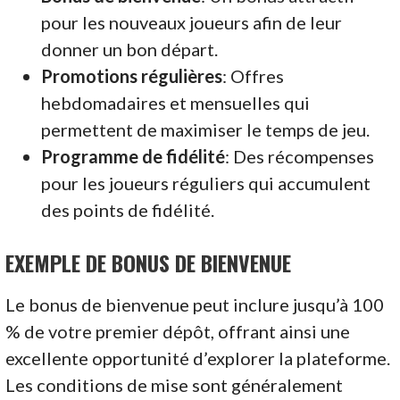
pour les nouveaux joueurs afin de leur
donner un bon départ.
Promotions régulières
: Offres
hebdomadaires et mensuelles qui
permettent de maximiser le temps de jeu.
Programme de fidélité
: Des récompenses
pour les joueurs réguliers qui accumulent
des points de fidélité.
EXEMPLE DE BONUS DE BIENVENUE
Le bonus de bienvenue peut inclure jusqu’à 100
% de votre premier dépôt, offrant ainsi une
excellente opportunité d’explorer la plateforme.
Les conditions de mise sont généralement