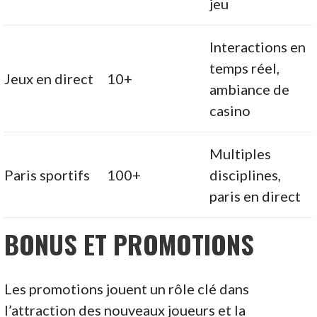
jeu
Interactions en
temps réel,
Jeux en direct
10+
ambiance de
casino
Multiples
Paris sportifs
100+
disciplines,
paris en direct
BONUS ET PROMOTIONS
Les promotions jouent un rôle clé dans
l’attraction des nouveaux joueurs et la