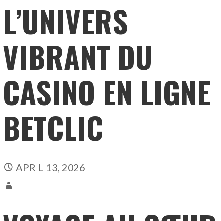
L’UNIVERS
VIBRANT DU
CASINO EN LIGNE
BETCLIC
APRIL 13, 2026