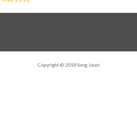
Copyright © 2018 Song Joust