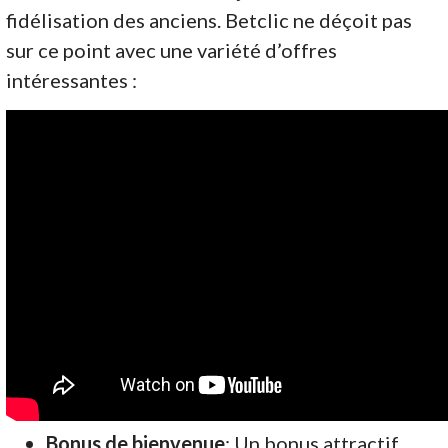
fidélisation des anciens. Betclic ne déçoit pas
sur ce point avec une variété d’offres
intéressantes :
Bonus de bienvenue
: Un bonus attractif