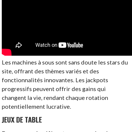
Les machines à sous sont sans doute les stars du
site, offrant des thèmes variés et des
fonctionnalités innovantes. Les jackpots
progressifs peuvent offrir des gains qui
changent la vie, rendant chaque rotation
potentiellement lucrative.
JEUX DE TABLE