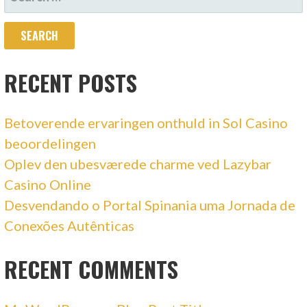
FOR:
RECENT POSTS
Betoverende ervaringen onthuld in Sol Casino
beoordelingen
Oplev den ubesværede charme ved Lazybar
Casino Online
Desvendando o Portal Spinania uma Jornada de
Conexões Autênticas
RECENT COMMENTS