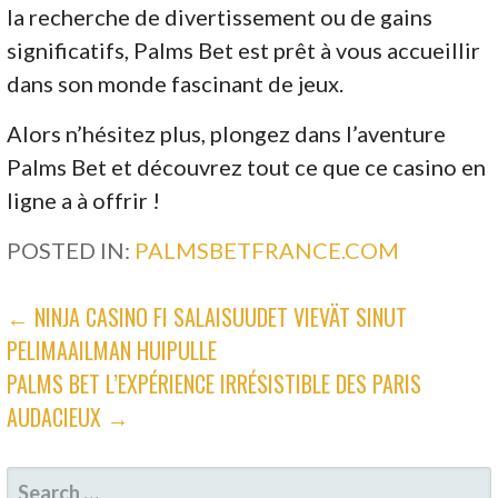
la recherche de divertissement ou de gains
significatifs, Palms Bet est prêt à vous accueillir
dans son monde fascinant de jeux.
Alors n’hésitez plus, plongez dans l’aventure
Palms Bet et découvrez tout ce que ce casino en
ligne a à offrir !
POSTED IN:
PALMSBETFRANCE.COM
POST
← NINJA CASINO FI SALAISUUDET VIEVÄT SINUT
PELIMAAILMAN HUIPULLE
NAVIGATION
PALMS BET L’EXPÉRIENCE IRRÉSISTIBLE DES PARIS
AUDACIEUX →
SEARCH