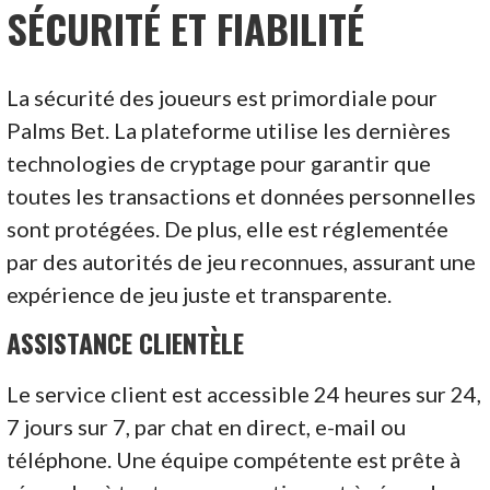
SÉCURITÉ ET FIABILITÉ
La sécurité des joueurs est primordiale pour
Palms Bet. La plateforme utilise les dernières
technologies de cryptage pour garantir que
toutes les transactions et données personnelles
sont protégées. De plus, elle est réglementée
par des autorités de jeu reconnues, assurant une
expérience de jeu juste et transparente.
ASSISTANCE CLIENTÈLE
Le service client est accessible 24 heures sur 24,
7 jours sur 7, par chat en direct, e-mail ou
téléphone. Une équipe compétente est prête à