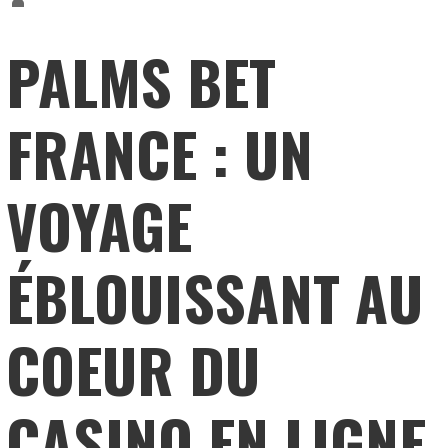
PALMS BET
FRANCE : UN
VOYAGE
ÉBLOUISSANT AU
COEUR DU
CASINO EN LIGNE