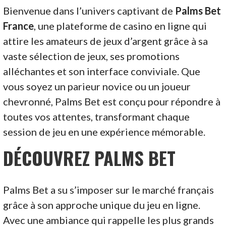
Bienvenue dans l’univers captivant de
Palms Bet
France
, une plateforme de casino en ligne qui
attire les amateurs de jeux d’argent grâce à sa
vaste sélection de jeux, ses promotions
alléchantes et son interface conviviale. Que
vous soyez un parieur novice ou un joueur
chevronné, Palms Bet est conçu pour répondre à
toutes vos attentes, transformant chaque
session de jeu en une expérience mémorable.
DÉCOUVREZ PALMS BET
Palms Bet a su s’imposer sur le marché français
grâce à son approche unique du jeu en ligne.
Avec une ambiance qui rappelle les plus grands