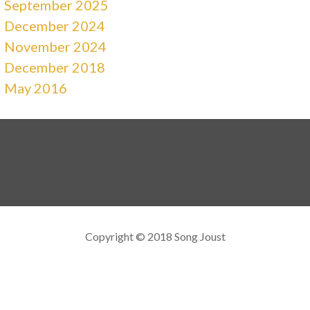
September 2025
December 2024
November 2024
December 2018
May 2016
Copyright © 2018 Song Joust