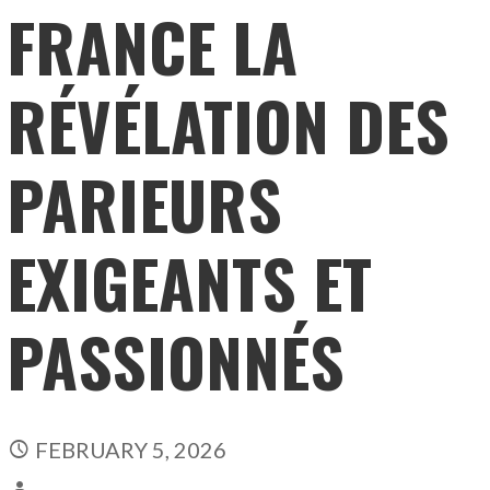
FRANCE LA
RÉVÉLATION DES
PARIEURS
EXIGEANTS ET
PASSIONNÉS
FEBRUARY 5, 2026