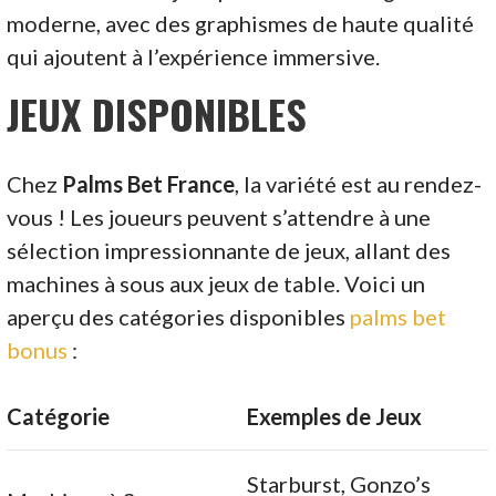
moderne, avec des graphismes de haute qualité
qui ajoutent à l’expérience immersive.
JEUX DISPONIBLES
Chez
Palms Bet France
, la variété est au rendez-
vous ! Les joueurs peuvent s’attendre à une
sélection impressionnante de jeux, allant des
machines à sous aux jeux de table. Voici un
aperçu des catégories disponibles
palms bet
bonus
:
Catégorie
Exemples de Jeux
Starburst, Gonzo’s