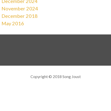
December 2024
November 2024
December 2018
May 2016
Copyright © 2018 Song Joust