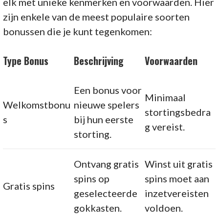
elk met unieke kenmerken en voorwaarden. Hier
zijn enkele van de meest populaire soorten
bonussen die je kunt tegenkomen:
Type Bonus
Beschrijving
Voorwaarden
Een bonus voor
Minimaal
Welkomstbonu
nieuwe spelers
stortingsbedra
s
bij hun eerste
g vereist.
storting.
Ontvang gratis
Winst uit gratis
spins op
spins moet aan
Gratis spins
geselecteerde
inzetvereisten
gokkasten.
voldoen.