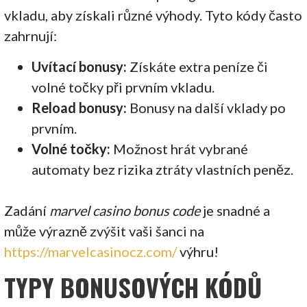
vkladu, aby získali různé výhody. Tyto kódy často
zahrnují:
Uvítací bonusy:
Získáte extra peníze či
volné točky při prvním vkladu.
Reload bonusy:
Bonusy na další vklady po
prvním.
Volné točky:
Možnost hrát vybrané
automaty bez rizika ztráty vlastních peněz.
Zadání
marvel casino bonus code
je snadné a
může výrazně zvýšit vaši šanci na
https://marvelcasinocz.com/
výhru!
TYPY BONUSOVÝCH KÓDŮ