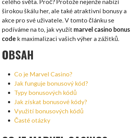
celého světa. Proč? Protože nejenže nabízí
širokou škálu her, ale také atraktivní bonusy a
akce pro své uživatele. V tomto článku se
podíváme na to, jak využít
marvel casino bonus
code
k maximalizaci vašich výher a zážitků.
OBSAH
Co je Marvel Casino?
Jak funguje bonusový kód?
Typy bonusových kódů
Jak získat bonusové kódy?
Využití bonusových kódů
Časté otázky