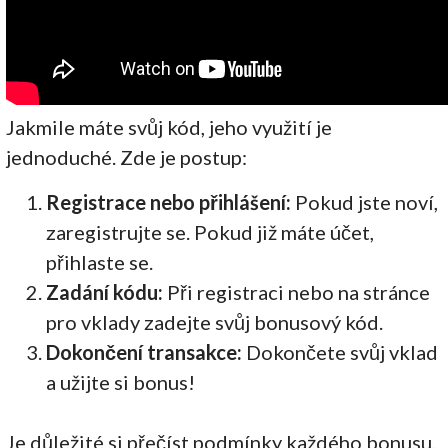
Jakmile máte svůj kód, jeho využití je
jednoduché. Zde je postup:
Registrace nebo přihlášení:
Pokud jste noví,
zaregistrujte se. Pokud již máte účet,
přihlaste se.
Zadání kódu:
Při registraci nebo na stránce
pro vklady zadejte svůj bonusový kód.
Dokončení transakce:
Dokončete svůj vklad
a užijte si bonus!
Je důležité si přečíst podmínky každého bonusu,