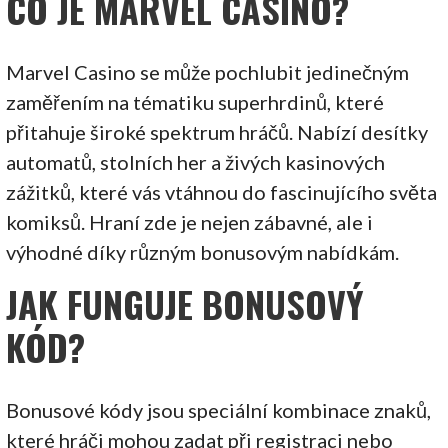
CO JE MARVEL CASINO?
Marvel Casino se může pochlubit jedinečným
zaměřením na tématiku superhrdinů, které
přitahuje široké spektrum hráčů. Nabízí desítky
automatů, stolních her a živých kasinových
zážitků, které vás vtáhnou do fascinujícího světa
komiksů. Hraní zde je nejen zábavné, ale i
výhodné díky různým bonusovým nabídkám.
JAK FUNGUJE BONUSOVÝ
KÓD?
Bonusové kódy jsou speciální kombinace znaků,
které hráči mohou zadat při registraci nebo