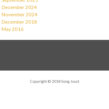
December 2024
November 2024
December 2018
May 2016
Copyright © 2018 Song Joust