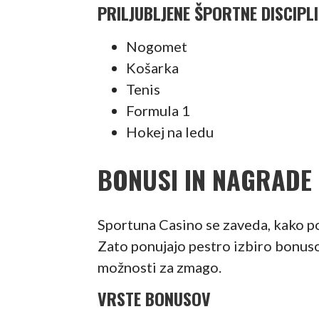
PRILJUBLJENE ŠPORTNE DISCIPL
Nogomet
Košarka
Tenis
Formula 1
Hokej na ledu
BONUSI IN NAGRADE 
Sportuna Casino se zaveda, kako p
Zato ponujajo pestro izbiro bonuso
možnosti za zmago.
VRSTE BONUSOV