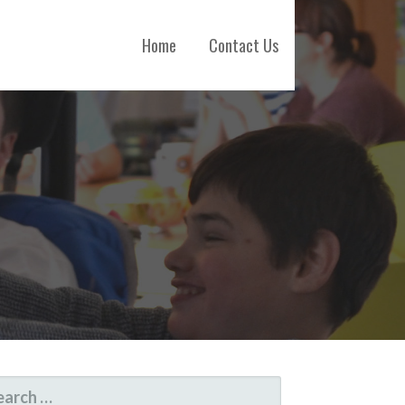
Home
Contact Us
ARCH