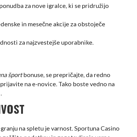
onudba za nove igralce, ki se pridružijo
denske in mesečne akcije za obstoječe
nosti za najzvestejše uporabnike.
na šport
bonuse, se prepričajte, da redno
 prijavite na e-novice. Tako boste vedno na
.
IVOST
granju na spletu je varnost. Sportuna Casino