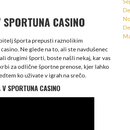
Se
De
V SPORTUNA CASINO
No
De
Ma
bitelj športa prepusti raznolikim
 casino. Ne glede na to, ali ste navdušenec
 drugimi športi, boste našli nekaj, kar vas
rbi za odlične športne prenose, kjer lahko
edtem ko uživate v igrah na srečo.
A V SPORTUNA CASINO