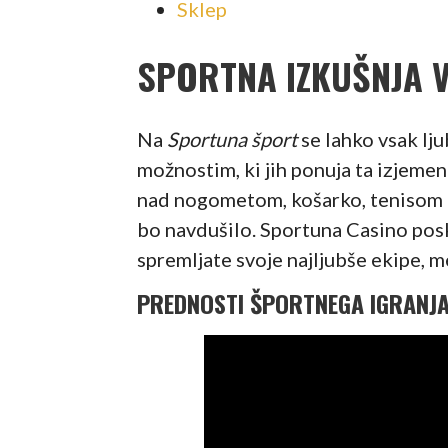
Sklep
SPORTNA IZKUŠNJA 
Na
Sportuna šport
se lahko vsak lju
možnostim, ki jih ponuja ta izjemen
nad nogometom, košarko, tenisom ali
bo navdušilo. Sportuna Casino posk
spremljate svoje najljubše ekipe, m
PREDNOSTI ŠPORTNEGA IGRANJ