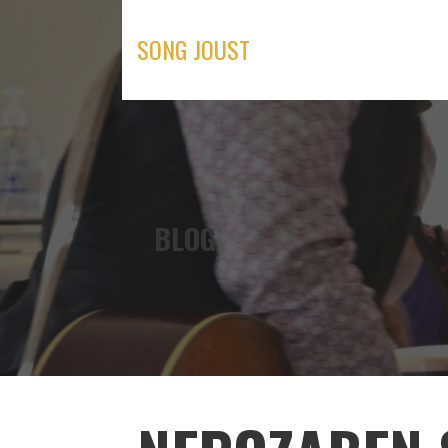
Skip
to
SONG JOUST
content
BLOG