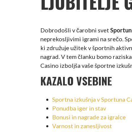
LJUBITELJE 
Dobrodošli v čarobni svet
Sportun
neprekosljivimi igrami na srečo. S
ki združuje užitek v športnih aktivn
nagrad. V tem članku bomo raziskal
Casino izboljša vaše športne izku
KAZALO VSEBINE
Sportna izkušnja v Sportuna C
Ponudba iger in stav
Bonusi in nagrade za igralce
Varnost in zanesljivost