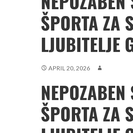
NEPOZABEN 
ŠPORTA ZA 
LJUBITELJE 
APRIL 20, 2026
NEPOZABEN 
ŠPORTA ZA 