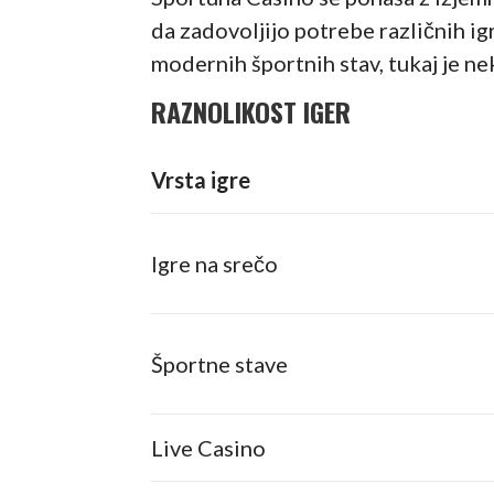
da zadovoljijo potrebe različnih ig
modernih športnih stav, tukaj je ne
RAZNOLIKOST IGER
Vrsta igre
Igre na srečo
Športne stave
Live Casino