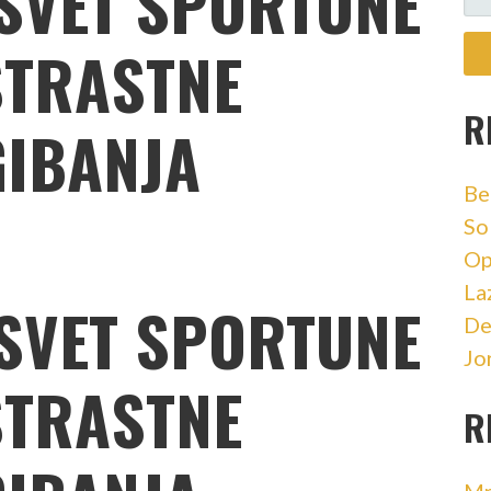
SVET SPORTUNE
FO
STRASTNE
R
GIBANJA
Be
So
Op
La
SVET SPORTUNE
De
Jo
STRASTNE
R
Mr