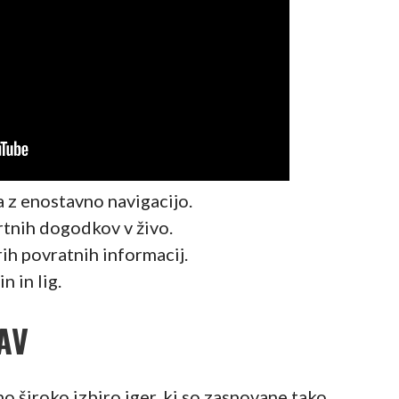
 z enostavno navigacijo.
tnih dogodkov v živo.
ih povratnih informacij.
n in lig.
AV
 široko izbiro iger, ki so zasnovane tako,