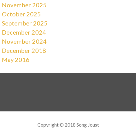
November 2025
October 2025
September 2025
December 2024
November 2024
December 2018
May 2016
Copyright © 2018 Song Joust