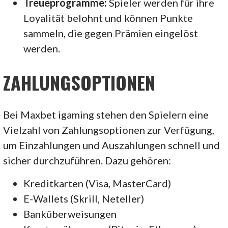
Treueprogramme:
Spieler werden für ihre
Loyalität belohnt und können Punkte
sammeln, die gegen Prämien eingelöst
werden.
ZAHLUNGSOPTIONEN
Bei Maxbet igaming stehen den Spielern eine
Vielzahl von Zahlungsoptionen zur Verfügung,
um Einzahlungen und Auszahlungen schnell und
sicher durchzuführen. Dazu gehören:
Kreditkarten (Visa, MasterCard)
E-Wallets (Skrill, Neteller)
Banküberweisungen