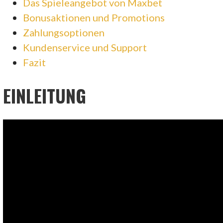
Das Spieleangebot von Maxbet
Bonusaktionen und Promotions
Zahlungsoptionen
Kundenservice und Support
Fazit
EINLEITUNG