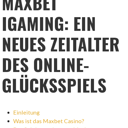
MAXBET
IGAMING: EIN
NEUES ZEITALTER
DES ONLINE-
GLÜCKSSPIELS
Einleitung
Was ist das Maxbet Casino?