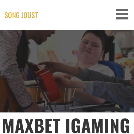
Skip
to
SONG JOUST
content
BLOG
MAXBET IGAMING