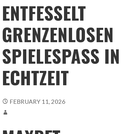
ENTFESSELT
GRENZENLOSEN
SPIELESPASS IN E
CHTZEIT
FEBRUARY 11, 2026