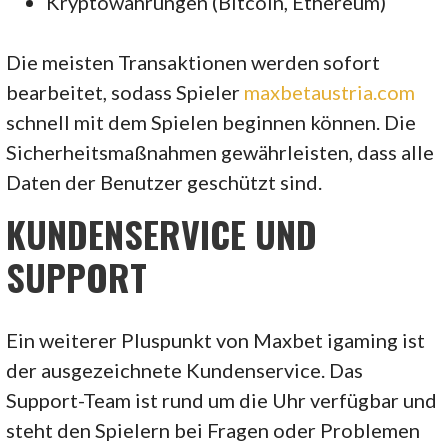
Kryptowährungen (Bitcoin, Ethereum)
Die meisten Transaktionen werden sofort
bearbeitet, sodass Spieler
maxbetaustria.com
schnell mit dem Spielen beginnen können. Die
Sicherheitsmaßnahmen gewährleisten, dass alle
Daten der Benutzer geschützt sind.
KUNDENSERVICE UND
SUPPORT
Ein weiterer Pluspunkt von Maxbet igaming ist
der ausgezeichnete Kundenservice. Das
Support-Team ist rund um die Uhr verfügbar und
steht den Spielern bei Fragen oder Problemen