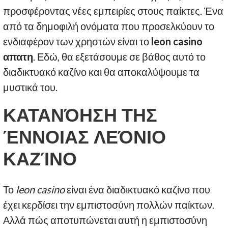
προσφέροντας νέες εμπειρίες στους παίκτες. Ένα
από τα δημοφιλή ονόματα που προσελκύουν το
ενδιαφέρον των χρηστών είναι το
leon casino
απατη
. Εδώ, θα εξετάσουμε σε βάθος αυτό το
διαδικτυακό καζίνο και θα αποκαλύψουμε τα
μυστικά του.
ΚΑΤΑΝΌΗΣΗ ΤΗΣ
ΈΝΝΟΙΑΣ ΛΕΌΝΙΟ
ΚΑΖΊΝΟ
Το
leon casino
είναι ένα διαδικτυακό καζίνο που
έχει κερδίσει την εμπιστοσύνη πολλών παίκτων.
Αλλά πώς αποτυπώνεται αυτή η εμπιστοσύνη