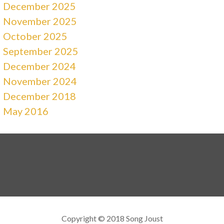
December 2025
November 2025
October 2025
September 2025
December 2024
November 2024
December 2018
May 2016
Copyright © 2018 Song Joust