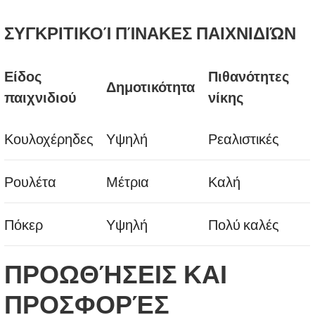
ΣΥΓΚΡΙΤΙΚΟΊ ΠΊΝΑΚΕΣ ΠΑΙΧΝΙΔΙΏΝ
Είδος
Πιθανότητες
Δημοτικότητα
παιχνιδιού
νίκης
Κουλοχέρηδες
Υψηλή
Ρεαλιστικές
Ρουλέτα
Μέτρια
Καλή
Πόκερ
Υψηλή
Πολύ καλές
ΠΡΟΩΘΉΣΕΙΣ ΚΑΙ
ΠΡΟΣΦΟΡΈΣ