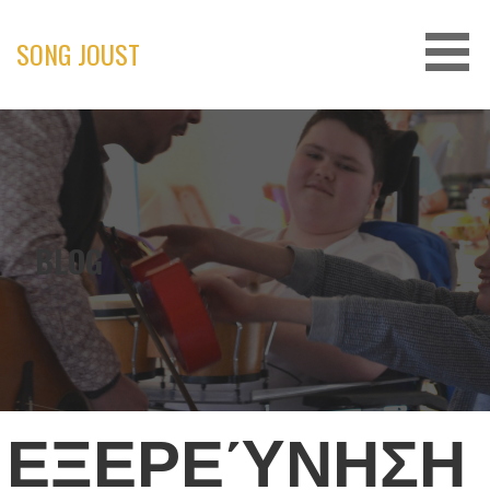
Skip
to
SONG JOUST
content
BLOG
ΕΞΕΡΕΎΝΗΣΗ