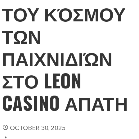
ΤΟΥ ΚΌΣΜΟΥ
ΤΩΝ
ΠΑΙΧΝΙΔΙΏΝ
ΣΤΟ LEON
CASINO ΑΠΑΤΗ
OCTOBER 30, 2025