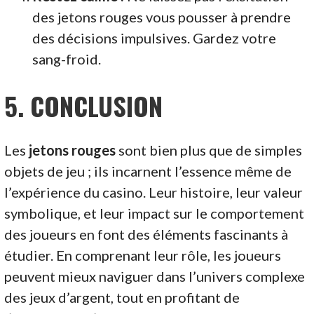
des jetons rouges vous pousser à prendre
des décisions impulsives. Gardez votre
sang-froid.
5. CONCLUSION
Les
jetons rouges
sont bien plus que de simples
objets de jeu ; ils incarnent l’essence même de
l’expérience du casino. Leur histoire, leur valeur
symbolique, et leur impact sur le comportement
des joueurs en font des éléments fascinants à
étudier. En comprenant leur rôle, les joueurs
peuvent mieux naviguer dans l’univers complexe
des jeux d’argent, tout en profitant de