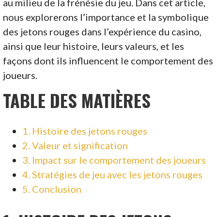
au milieu de la frénésie du jeu. Dans cet article,
nous explorerons l’importance et la symbolique
des jetons rouges dans l’expérience du casino,
ainsi que leur histoire, leurs valeurs, et les
façons dont ils influencent le comportement des
joueurs.
TABLE DES MATIÈRES
1. Histoire des jetons rouges
2. Valeur et signification
3. Impact sur le comportement des joueurs
4. Stratégies de jeu avec les jetons rouges
5. Conclusion