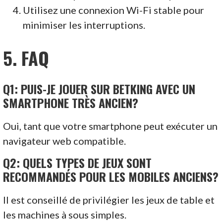
Utilisez une connexion Wi-Fi stable pour
minimiser les interruptions.
5. FAQ
Q1: PUIS-JE JOUER SUR BETKING AVEC UN
SMARTPHONE TRÈS ANCIEN?
Oui, tant que votre smartphone peut exécuter un
navigateur web compatible.
Q2: QUELS TYPES DE JEUX SONT
RECOMMANDÉS POUR LES MOBILES ANCIENS?
Il est conseillé de privilégier les jeux de table et
les machines à sous simples.