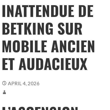
INATTENDUE DE
BETKING SUR
MOBILE ANCIEN
ET AUDACIEUX
APRIL 4, 2026