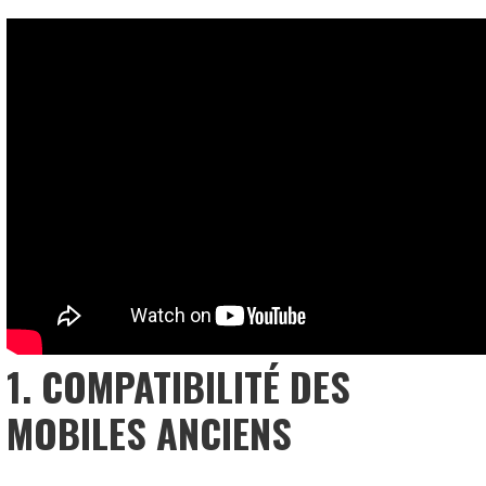
1. COMPATIBILITÉ DES
MOBILES ANCIENS