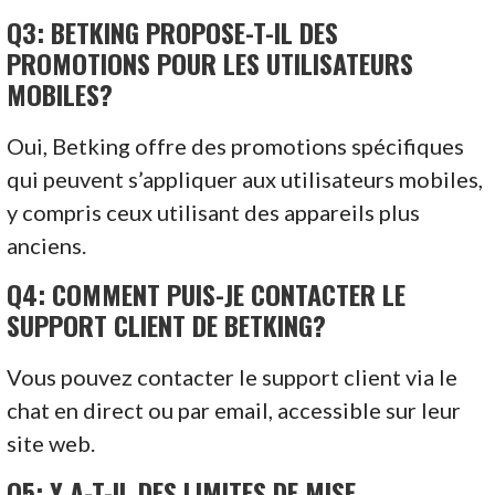
Q3: BETKING PROPOSE-T-IL DES
PROMOTIONS POUR LES UTILISATEURS
MOBILES?
Oui, Betking offre des promotions spécifiques
qui peuvent s’appliquer aux utilisateurs mobiles,
y compris ceux utilisant des appareils plus
anciens.
Q4: COMMENT PUIS-JE CONTACTER LE
SUPPORT CLIENT DE BETKING?
Vous pouvez contacter le support client via le
chat en direct ou par email, accessible sur leur
site web.
Q5: Y A-T-IL DES LIMITES DE MISE