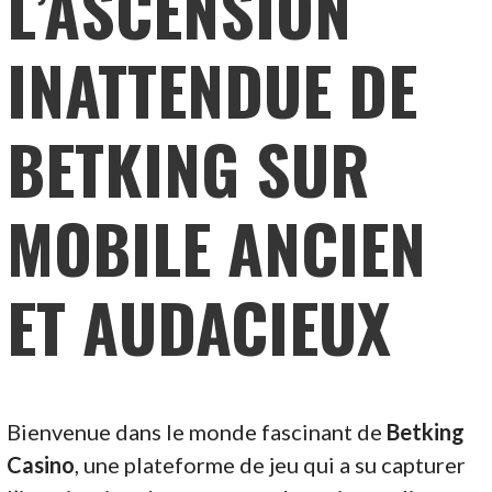
L’ASCENSION
INATTENDUE DE
BETKING SUR
MOBILE ANCIEN
ET AUDACIEUX
Bienvenue dans le monde fascinant de
Betking
Casino
, une plateforme de jeu qui a su capturer