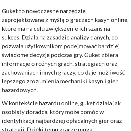
Guket to nowoczesne narzędzie
zaprojektowane z myślą o graczach kasyn online,
które ma na celu zwiększenie ich szans na
sukces. Działa na zasadzie analizy danych, co
pozwala użytkownikom podejmować bardziej
świadome decyzje podczas gry. Guket zbiera
informacje o różnych grach, strategiach oraz
zachowaniach innych graczy, co daje możliwość
lepszego zrozumienia mechaniki kasyn i gier
hazardowych.
W kontekście hazardu online, guket działa jak
osobisty doradca, który może pomóc w
identyfikacji najbardziej opłacalnych gier oraz
strategii. Dzięki temu gracze mogą