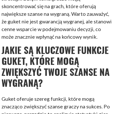
skoncentrować się na grach, które oferują
największe szanse na wygraną. Warto zauważyć,
że guket nie jest gwarancją wygranej, ale stanowi
cenne wsparcie w podejmowaniu decyzji, co
może znacznie wpłynąć na końcowy wynik.
JAKIE SĄ KLUCZOWE FUNKCJE
GUKET, KTÓRE MOGĄ
ZWIĘKSZYĆ TWOJE SZANSE NA
WYGRANĄ?
Guket oferuje szereg funkcji, które mogą
znacząco zwiększyć szanse graczy na sukces. Po
pierwsze, narzędzie to analizuje statystyki gier,