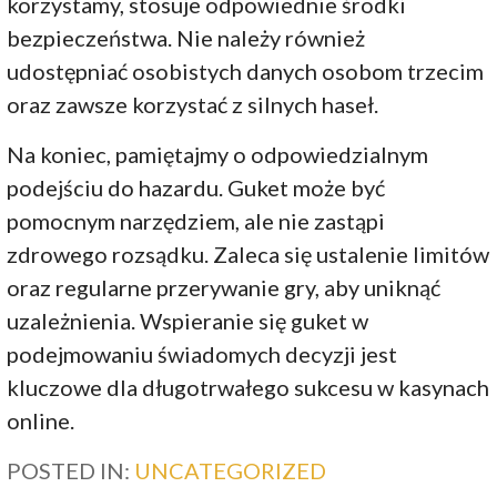
korzystamy, stosuje odpowiednie środki
bezpieczeństwa. Nie należy również
udostępniać osobistych danych osobom trzecim
oraz zawsze korzystać z silnych haseł.
Na koniec, pamiętajmy o odpowiedzialnym
podejściu do hazardu. Guket może być
pomocnym narzędziem, ale nie zastąpi
zdrowego rozsądku. Zaleca się ustalenie limitów
oraz regularne przerywanie gry, aby uniknąć
uzależnienia. Wspieranie się guket w
podejmowaniu świadomych decyzji jest
kluczowe dla długotrwałego sukcesu w kasynach
online.
POSTED IN:
UNCATEGORIZED