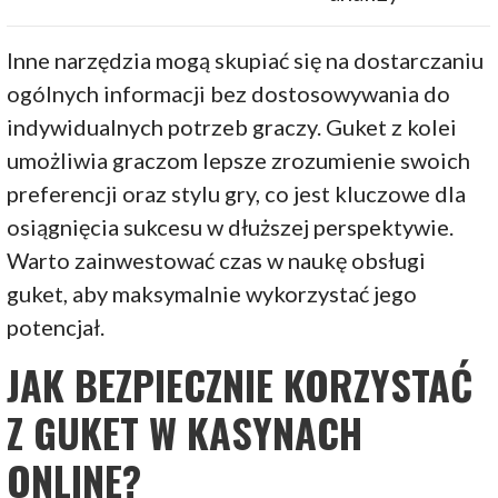
Inne narzędzia mogą skupiać się na dostarczaniu
ogólnych informacji bez dostosowywania do
indywidualnych potrzeb graczy. Guket z kolei
umożliwia graczom lepsze zrozumienie swoich
preferencji oraz stylu gry, co jest kluczowe dla
osiągnięcia sukcesu w dłuższej perspektywie.
Warto zainwestować czas w naukę obsługi
guket, aby maksymalnie wykorzystać jego
potencjał.
JAK BEZPIECZNIE KORZYSTAĆ
Z GUKET W KASYNACH
ONLINE?