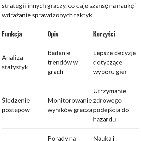
strategii innych graczy, co daje szansę na naukę i
wdrażanie sprawdzonych taktyk.
Funkcja
Opis
Korzyści
Badanie
Lepsze decyzje
Analiza
trendów w
dotyczące
statystyk
grach
wyboru gier
Utrzymanie
Śledzenie
Monitorowanie
zdrowego
postępów
wyników gracza
podejścia do
hazardu
Porady na
Nauka i