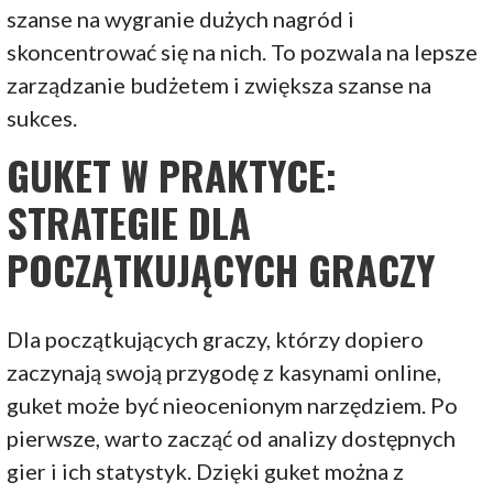
szanse na wygranie dużych nagród i
skoncentrować się na nich. To pozwala na lepsze
zarządzanie budżetem i zwiększa szanse na
sukces.
GUKET W PRAKTYCE:
STRATEGIE DLA
POCZĄTKUJĄCYCH GRACZY
Dla początkujących graczy, którzy dopiero
zaczynają swoją przygodę z kasynami online,
guket może być nieocenionym narzędziem. Po
pierwsze, warto zacząć od analizy dostępnych
gier i ich statystyk. Dzięki guket można z