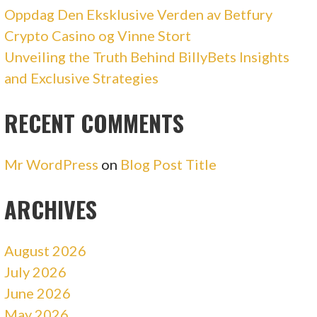
Oppdag Den Eksklusive Verden av Betfury
Crypto Casino og Vinne Stort
Unveiling the Truth Behind BillyBets Insights
and Exclusive Strategies
RECENT COMMENTS
Mr WordPress
on
Blog Post Title
ARCHIVES
August 2026
July 2026
June 2026
May 2026