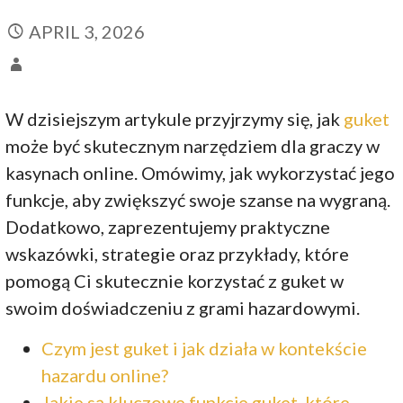
APRIL 3, 2026
W dzisiejszym artykule przyjrzymy się, jak
guket
może być skutecznym narzędziem dla graczy w
kasynach online. Omówimy, jak wykorzystać jego
funkcje, aby zwiększyć swoje szanse na wygraną.
Dodatkowo, zaprezentujemy praktyczne
wskazówki, strategie oraz przykłady, które
pomogą Ci skutecznie korzystać z guket w
swoim doświadczeniu z grami hazardowymi.
Czym jest guket i jak działa w kontekście
hazardu online?
Jakie są kluczowe funkcje guket, które