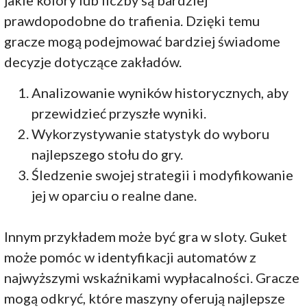
prawdopodobne do trafienia. Dzięki temu
gracze mogą podejmować bardziej świadome
decyzje dotyczące zakładów.
Analizowanie wyników historycznych, aby
przewidzieć przyszłe wyniki.
Wykorzystywanie statystyk do wyboru
najlepszego stołu do gry.
Śledzenie swojej strategii i modyfikowanie
jej w oparciu o realne dane.
Innym przykładem może być gra w sloty. Guket
może pomóc w identyfikacji automatów z
najwyższymi wskaźnikami wypłacalności. Gracze
mogą odkryć, które maszyny oferują najlepsze