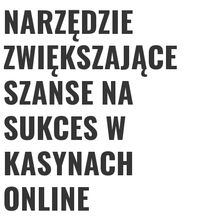
NARZĘDZIE
ZWIĘKSZAJĄCE
SZANSE NA
SUKCES W
KASYNACH
ONLINE