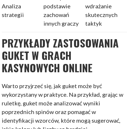
Analiza
podstawie
wdrażanie
strategii
zachowań
skutecznych
innych graczy
taktyk
PRZYKŁADY ZASTOSOWANIA
GUKET W GRACH
KASYNOWYCH ONLINE
Warto przyjrzeć się, jak guket może być
wykorzystany w praktyce. Na przykład, grając w
ruletkę, guket może analizować wyniki
poprzednich spinów oraz pomagać w
identyfikacji wzorców, które mogą sugerować,
jakie kolory lub liczby są bardziej