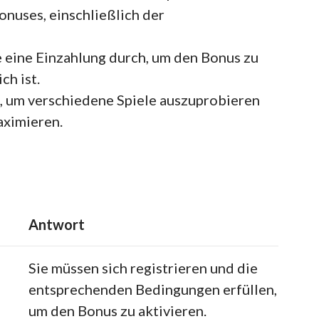
nuses, einschließlich der
 eine Einzahlung durch, um den Bonus zu
ch ist.
, um verschiedene Spiele auszuprobieren
aximieren.
Antwort
Sie müssen sich registrieren und die
entsprechenden Bedingungen erfüllen,
um den Bonus zu aktivieren.