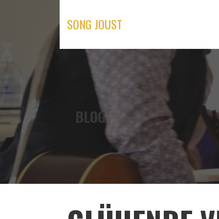
Skip
to
SONG JOUST
content
BLOG