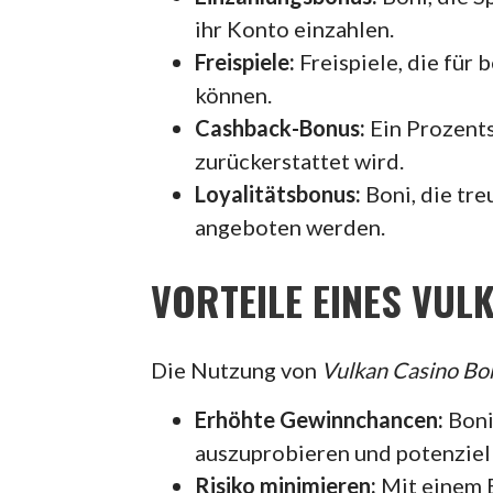
ihr Konto einzahlen.
Freispiele:
Freispiele, die für
können.
Cashback-Bonus:
Ein Prozents
zurückerstattet wird.
Loyalitätsbonus:
Boni, die tre
angeboten werden.
VORTEILE EINES VUL
Die Nutzung von
Vulkan Casino Bo
Erhöhte Gewinnchancen:
Boni
auszuprobieren und potenziell
Risiko minimieren:
Mit einem B