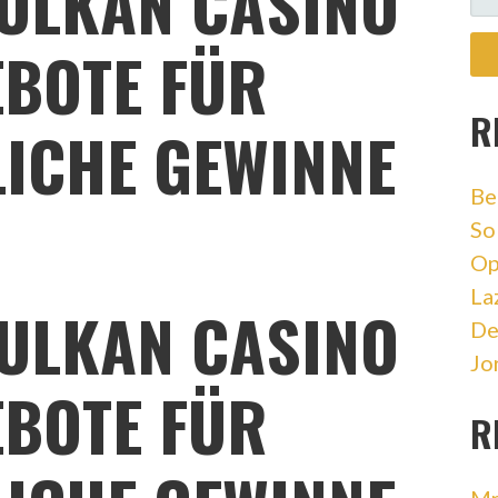
ULKAN CASINO
FO
BOTE FÜR
R
ICHE GEWINNE
Be
So
Op
La
ULKAN CASINO
De
Jo
BOTE FÜR
R
Mr