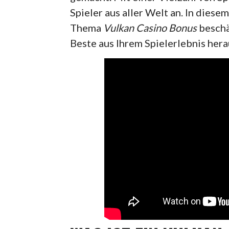
Spieler aus aller Welt an. In dies
Thema
Vulkan Casino Bonus
beschä
Beste aus Ihrem Spielerlebnis her