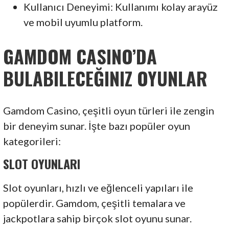
Kullanıcı Deneyimi: Kullanımı kolay arayüz
ve mobil uyumlu platform.
GAMDOM CASINO’DA
BULABILECEĞINIZ OYUNLAR
Gamdom Casino, çeşitli oyun türleri ile zengin
bir deneyim sunar. İşte bazı popüler oyun
kategorileri:
SLOT OYUNLARI
Slot oyunları, hızlı ve eğlenceli yapıları ile
popülerdir. Gamdom, çeşitli temalara ve
jackpotlara sahip birçok slot oyunu sunar.