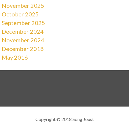
November 2025
October 2025
September 2025
December 2024
November 2024
December 2018
May 2016
Copyright © 2018 Song Joust