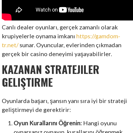
Canlı dealer oyunları, gerçek zamanlı olarak
krupiyelerle oynama imkanı
https://gamdom-
tr.net/
sunar. Oyuncular, evlerinden çıkmadan
gerçek bir casino deneyimi yaşayabilirler.
KAZANAN STRATEJILER
GELIŞTIRME
Oyunlarda başarı, şansın yanı sıra iyi bir strateji
geliştirmeyi de gerektirir:
Oyun Kurallarını Öğrenin:
Hangi oyunu
oynarsanız oynayın, kurallarını öğrenmek