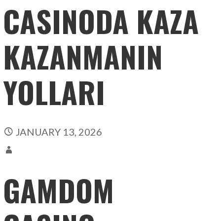
CASINODA KAZA
KAZANMANIN
YOLLARI
JANUARY 13, 2026
GAMDOM