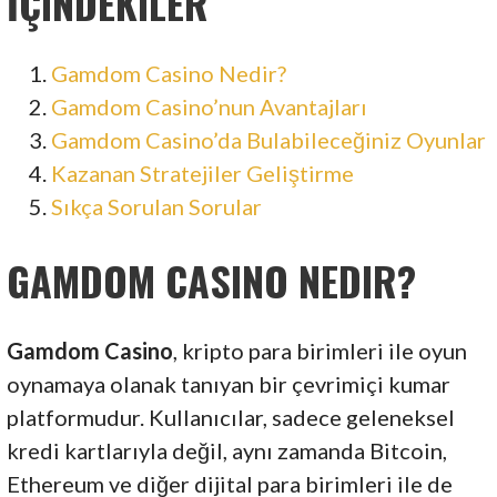
İÇINDEKILER
Gamdom Casino Nedir?
Gamdom Casino’nun Avantajları
Gamdom Casino’da Bulabileceğiniz Oyunlar
Kazanan Stratejiler Geliştirme
Sıkça Sorulan Sorular
GAMDOM CASINO NEDIR?
Gamdom Casino
, kripto para birimleri ile oyun
oynamaya olanak tanıyan bir çevrimiçi kumar
platformudur. Kullanıcılar, sadece geleneksel
kredi kartlarıyla değil, aynı zamanda Bitcoin,
Ethereum ve diğer dijital para birimleri ile de