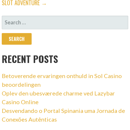
SLOT ADVENTURE →
SEARCH
FOR:
RECENT POSTS
Betoverende ervaringen onthuld in Sol Casino
beoordelingen
Oplev den ubesværede charme ved Lazybar
Casino Online
Desvendando o Portal Spinania uma Jornada de
Conexões Autênticas