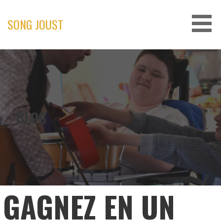
Skip
to
SONG JOUST
content
BLOG
GAGNEZ EN UN