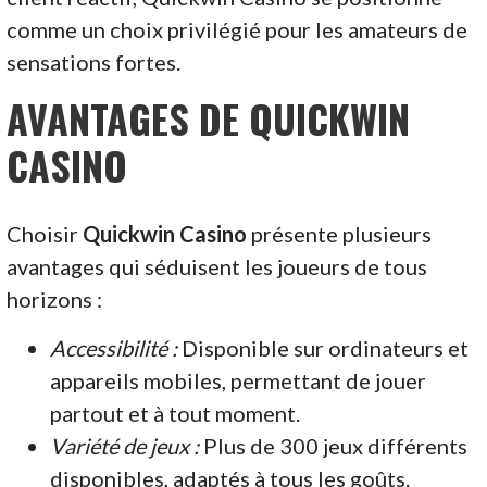
comme un choix privilégié pour les amateurs de
sensations fortes.
AVANTAGES DE QUICKWIN
CASINO
Choisir
Quickwin Casino
présente plusieurs
avantages qui séduisent les joueurs de tous
horizons :
Accessibilité :
Disponible sur ordinateurs et
appareils mobiles, permettant de jouer
partout et à tout moment.
Variété de jeux :
Plus de 300 jeux différents
disponibles, adaptés à tous les goûts.