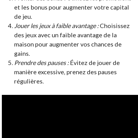
et les bonus pour augmenter votre capital
de jeu.
Jouer les jeux à faible avantage :
Choisissez
des jeux avec un faible avantage de la
maison pour augmenter vos chances de
gains.
Prendre des pauses :
Évitez de jouer de
manière excessive, prenez des pauses
régulières.