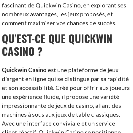
fascinant de Quickwin Casino, en explorant ses
nombreux avantages, les jeux proposés, et
comment maximiser vos chances de succès.
QU’EST-CE QUE QUICKWIN
CASINO ?
Quickwin Casino
est une plateforme de jeux
d’argent en ligne qui se distingue par sa rapidité
et son accessibilité. Créé pour offrir aux joueurs
une expérience fluide, il propose une variété
impressionnante de jeux de casino, allant des
machines à sous aux jeux de table classiques.
Avec une interface conviviale et un service
client réactif, Quickwin Casino se positionne