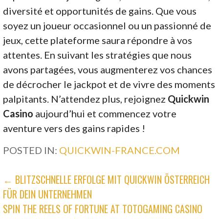
diversité et opportunités de gains. Que vous
soyez un joueur occasionnel ou un passionné de
jeux, cette plateforme saura répondre à vos
attentes. En suivant les stratégies que nous
avons partagées, vous augmenterez vos chances
de décrocher le jackpot et de vivre des moments
palpitants. N’attendez plus, rejoignez
Quickwin
Casino
aujourd’hui et commencez votre
aventure vers des gains rapides !
POSTED IN:
QUICKWIN-FRANCE.COM
POST
← BLITZSCHNELLE ERFOLGE MIT QUICKWIN ÖSTERREICH
FÜR DEIN UNTERNEHMEN
NAVIGATION
SPIN THE REELS OF FORTUNE AT TOTOGAMING CASINO