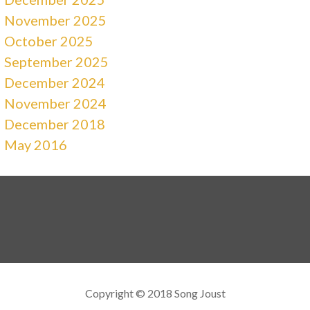
November 2025
October 2025
September 2025
December 2024
November 2024
December 2018
May 2016
Copyright © 2018 Song Joust