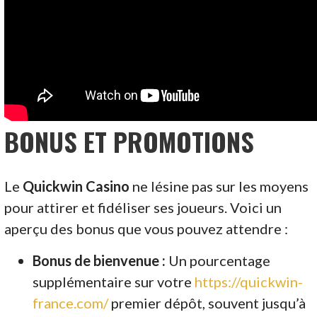
BONUS ET PROMOTIONS
Le
Quickwin Casino
ne lésine pas sur les moyens
pour attirer et fidéliser ses joueurs. Voici un
aperçu des bonus que vous pouvez attendre :
Bonus de bienvenue :
Un pourcentage
supplémentaire sur votre
https://quickwin-
france.com/
premier dépôt, souvent jusqu’à