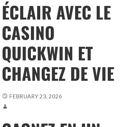
ÉCLAIR AVEC LE
CASINO
QUICKWIN ET
CHANGEZ DE VIE
FEBRUARY 23, 2026