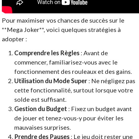
Pour maximiser vos chances de succès sur le
**Mega Joker**, voici quelques stratégies à
adopter :
Comprendre les Règles
: Avant de
commencer, familiarisez-vous avec le
fonctionnement des rouleaux et des gains.
Utilisation du Mode Super
: Ne négligez pas
cette fonctionnalité, surtout lorsque votre
solde est suffisant.
Gestion du Budget
: Fixez un budget avant
de jouer et tenez-vous-y pour éviter les
mauvaises surprises.
Prendre des Pauses
: Le jeu doit rester une