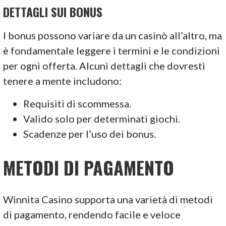
DETTAGLI SUI BONUS
I bonus possono variare da un casinò all’altro, ma
è fondamentale leggere i termini e le condizioni
per ogni offerta. Alcuni dettagli che dovresti
tenere a mente includono:
Requisiti di scommessa.
Valido solo per determinati giochi.
Scadenze per l’uso dei bonus.
METODI DI PAGAMENTO
Winnita Casino supporta una varietà di metodi
di pagamento, rendendo facile e veloce