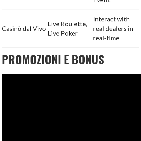
Interact with
Live Roulette,
Casinò dal Vivo
real dealers in
Live Poker
real-time.
PROMOZIONI E BONUS