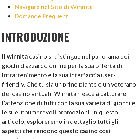
Navigare nel Sito di Winnita
Domande Frequenti
INTRODUZIONE
Il
winnita
casino si distingue nel panorama dei
giochi d’azzardo online per la sua offerta di
intrattenimento e la sua interfaccia user-
friendly. Che tu sia un principiante o un veterano
dei casinò virtuali, Winnita riesce a catturare
l’attenzione di tutti con la sua varietà di giochi e
le sue innumerevoli promozioni. In questo
articolo, esploreremo in dettaglio tutti gli
aspetti che rendono questo casinò così