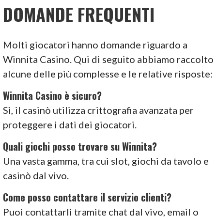
DOMANDE FREQUENTI
Molti giocatori hanno domande riguardo a
Winnita Casino. Qui di seguito abbiamo raccolto
alcune delle più complesse e le relative risposte:
Winnita Casino è sicuro?
Sì, il casinò utilizza crittografia avanzata per
proteggere i dati dei giocatori.
Quali giochi posso trovare su Winnita?
Una vasta gamma, tra cui slot, giochi da tavolo e
casinò dal vivo.
Come posso contattare il servizio clienti?
Puoi contattarli tramite chat dal vivo, email o