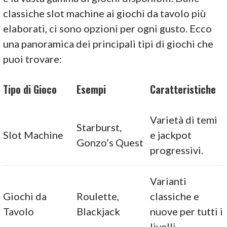
classiche slot machine ai giochi da tavolo più
elaborati, ci sono opzioni per ogni gusto. Ecco
una panoramica dei principali tipi di giochi che
puoi trovare:
Tipo di Gioco
Esempi
Caratteristiche
Varietà di temi
Starburst,
Slot Machine
e jackpot
Gonzo’s Quest
progressivi.
Varianti
Giochi da
Roulette,
classiche e
Tavolo
Blackjack
nuove per tutti i
livelli.