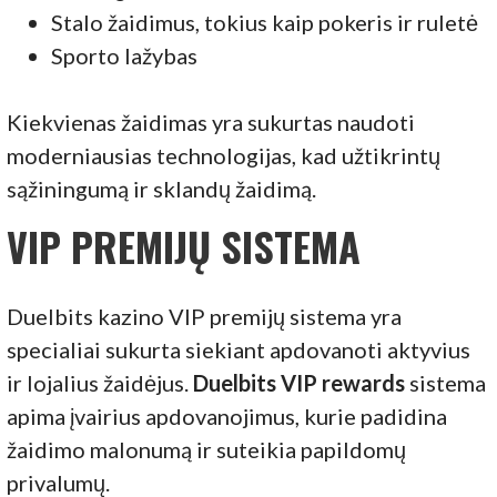
Stalo žaidimus, tokius kaip pokeris ir ruletė
Sporto lažybas
Kiekvienas žaidimas yra sukurtas naudoti
moderniausias technologijas, kad užtikrintų
sąžiningumą ir sklandų žaidimą.
VIP PREMIJŲ SISTEMA
Duelbits kazino VIP premijų sistema yra
specialiai sukurta siekiant apdovanoti aktyvius
ir lojalius žaidėjus.
Duelbits VIP rewards
sistema
apima įvairius apdovanojimus, kurie padidina
žaidimo malonumą ir suteikia papildomų
privalumų.