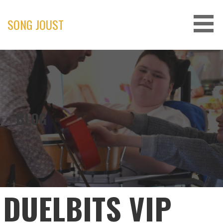
Skip
to
SONG JOUST
content
BLOG
DUELBITS VIP