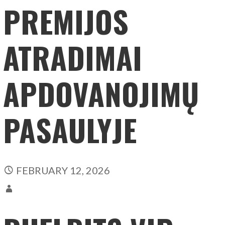
PREMIJOS
ATRADIMAI
APDOVANOJIMŲ
PASAULYJE
FEBRUARY 12, 2026