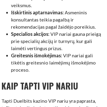
veiksmus.
Išskirtinis aptarnavimas:
Asmeninis
konsultantas teikia pagalbą ir
rekomendacijas pagal žaidėjo poreikius.
Specialios akcijos:
VIP nariai gauna prieigą
prie specialių akcijų ir turnyrų, kur gali
laimėti vertingus prizus.
Greitesnis išmokėjimas:
VIP nariai gali
tikėtis greitesnio laimėjimų išmokėjimo
proceso.
KAIP TAPTI VIP NARIU
Tapti Duelbits kazino VIP nariu yra paprasta,