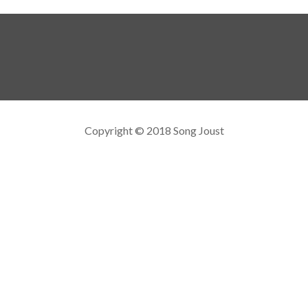
Copyright © 2018 Song Joust