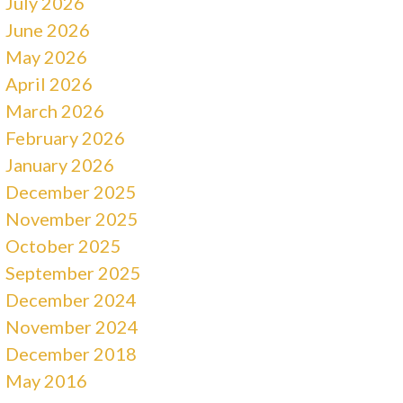
July 2026
June 2026
May 2026
April 2026
March 2026
February 2026
January 2026
December 2025
November 2025
October 2025
September 2025
December 2024
November 2024
December 2018
May 2016