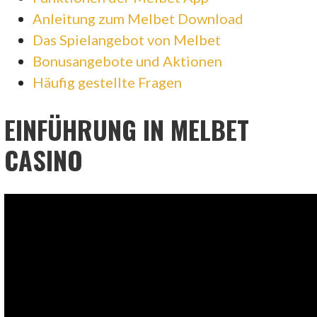
Anleitung zum Melbet Download
Das Spielangebot von Melbet
Bonusangebote und Aktionen
Häufig gestellte Fragen
EINFÜHRUNG IN MELBET
CASINO