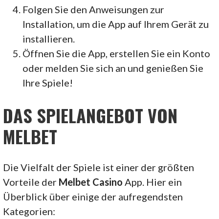
Folgen Sie den Anweisungen zur
Installation, um die App auf Ihrem Gerät zu
installieren.
Öffnen Sie die App, erstellen Sie ein Konto
oder melden Sie sich an und genießen Sie
Ihre Spiele!
DAS SPIELANGEBOT VON
MELBET
Die Vielfalt der Spiele ist einer der größten
Vorteile der
Melbet Casino
App. Hier ein
Überblick über einige der aufregendsten
Kategorien: