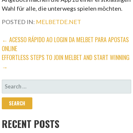
Wahl für alle, die unterwegs spielen möchten.
POSTED IN:
MELBETDE.NET
POST
← ACESSO RÁPIDO AO LOGIN DA MELBET PARA APOSTAS
ONLINE
NAVIGATION
EFFORTLESS STEPS TO JOIN MELBET AND START WINNING
→
SEARCH
FOR:
RECENT POSTS