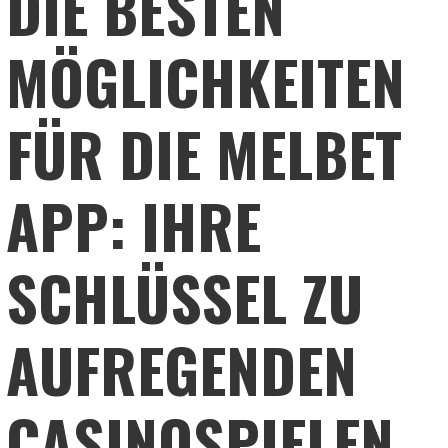
DIE BESTEN
MÖGLICHKEITEN
FÜR DIE MELBET
APP: IHRE
SCHLÜSSEL ZU
AUFREGENDEN
CASINOSPIELEN