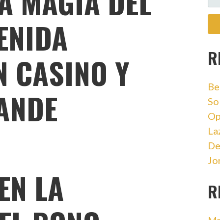
A MAGIA DEL
FO
ENIDA
R
N CASINO Y
Be
ANDE
So
Op
La
De
Jo
EN LA
R
Mr