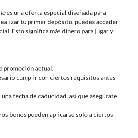
no
es una oferta especial diseñada para
 realizar tu primer depósito, puedes acceder
ial. Esto significa más dinero para jugar y
a promoción actual.
sario cumplir con ciertos requisitos antes
r una fecha de caducidad, así que asegúrate
nos bonos pueden aplicarse solo a ciertos