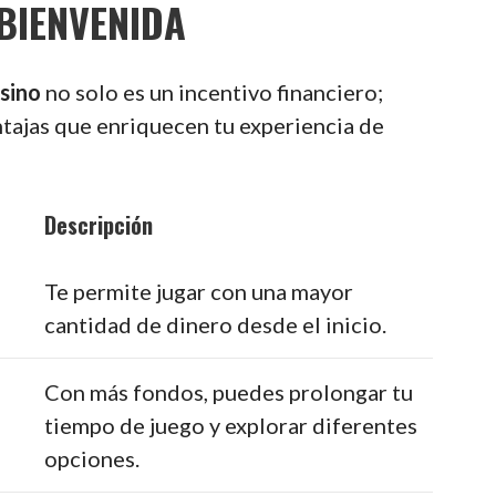
BIENVENIDA
sino
no solo es un incentivo financiero;
tajas que enriquecen tu experiencia de
Descripción
Te permite jugar con una mayor
cantidad de dinero desde el inicio.
Con más fondos, puedes prolongar tu
tiempo de juego y explorar diferentes
opciones.