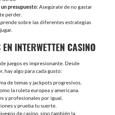
a
un presupuesto:
Asegúrate de no gastar
te perder.
prende sobre las diferentes estrategias
jugar.
 EN INTERWETTEN CASINO
d de juegos es impresionante. Desde
, hay algo para cada gusto:
ma de temas y jackpots progresivos.
omo la ruleta europea y americana.
s y profesionales por igual.
iones y prueba tu suerte.
juegos de casino, sino también la