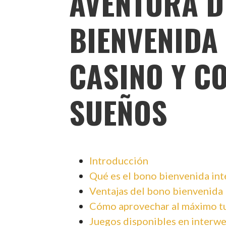
AVENTURA D
BIENVENIDA
CASINO Y C
SUEÑOS
Introducción
Qué es el bono bienvenida in
Ventajas del bono bienvenida
Cómo aprovechar al máximo t
Juegos disponibles en interwe