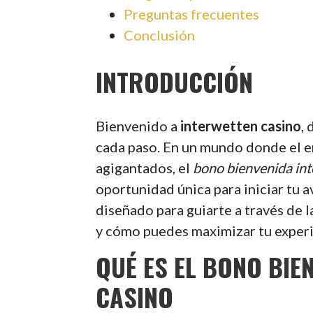
Preguntas frecuentes
Conclusión
INTRODUCCIÓN
Bienvenido a
interwetten casino
,
cada paso. En un mundo donde el e
agigantados, el
bono bienvenida int
oportunidad única para iniciar tu a
diseñado para guiarte a través de l
y cómo puedes maximizar tu experie
QUÉ ES EL BONO BIE
CASINO