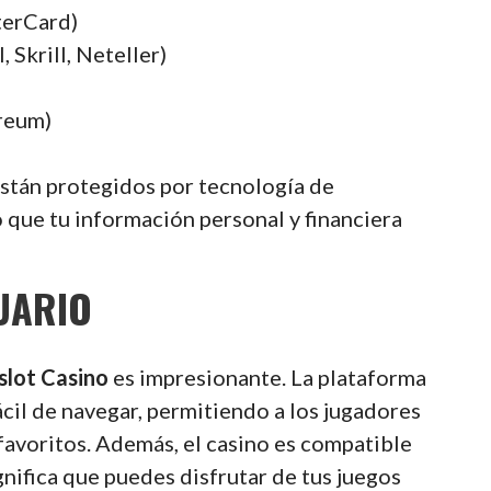
terCard)
 Skrill, Neteller)
reum)
stán protegidos por tecnología de
 que tu información personal y financiera
UARIO
lot Casino
es impresionante. La plataforma
fácil de navegar, permitiendo a los jugadores
favoritos. Además, el casino es compatible
gnifica que puedes disfrutar de tus juegos