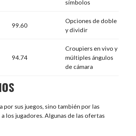
símbolos
Opciones de doble
99.60
y dividir
Croupiers en vivo y
94.74
múltiples ángulos
de cámara
NOS
 por sus juegos, sino también por las
a los jugadores. Algunas de las ofertas