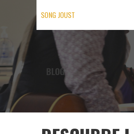
Skip
to
SONG JOUST
content
BLOG