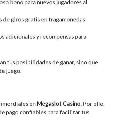
so bono para nuevos jugadores al
s de giros gratis en tragamonedas
s adicionales y recompensas para
n tus posibilidades de ganar, sino que
de juego.
rimordiales en
Megaslot Casino
. Por ello,
 pago confiables para facilitar tus