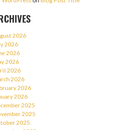
RCHIVES
gust 2026
ly 2026
ne 2026
y 2026
ril 2026
rch 2026
bruary 2026
nuary 2026
cember 2025
vember 2025
tober 2025