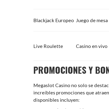
Blackjack Europeo
Juego de mesa
Live Roulette
Casino en vivo
PROMOCIONES Y BO
Megaslot Casino no solo se destaca
increíbles promociones que atraen 
disponibles incluyen: