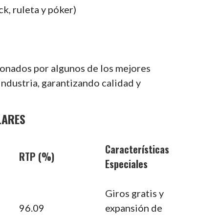
k, ruleta y póker)
onados por algunos de los mejores
industria, garantizando calidad y
LARES
Características
RTP (%)
Especiales
Giros gratis y
96.09
expansión de