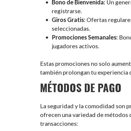
Bono de Bienvenida:
Un genero
registrarse.
Giros Gratis:
Ofertas regulare
seleccionadas.
Promociones Semanales:
Bono
jugadores activos.
Estas promociones no solo aumenta
también prolongan tu experiencia 
MÉTODOS DE PAGO
La seguridad y la comodidad son p
ofrecen una variedad de métodos de
transacciones: