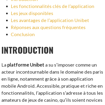
Les fonctionnalités clés de l’application
Les jeux disponibles
Les avantages de l’application Unibet
Réponses aux questions fréquentes
Conclusion
INTRODUCTION
La
platforme Unibet
a su s’imposer comme un
acteur incontournable dans le domaine des paris
en ligne, notamment grâce à son application
mobile Android. Accessible, pratique et riche en
fonctionnalités, l’application s’adresse à tous les
amateurs de jeux de casino, qu’ils soient novices