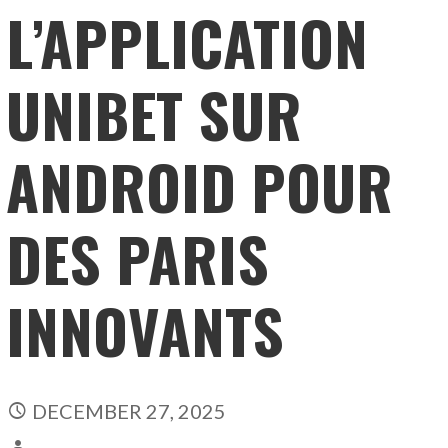
L’APPLICATION
UNIBET SUR
ANDROID POUR
DES PARIS
INNOVANTS
DECEMBER 27, 2025