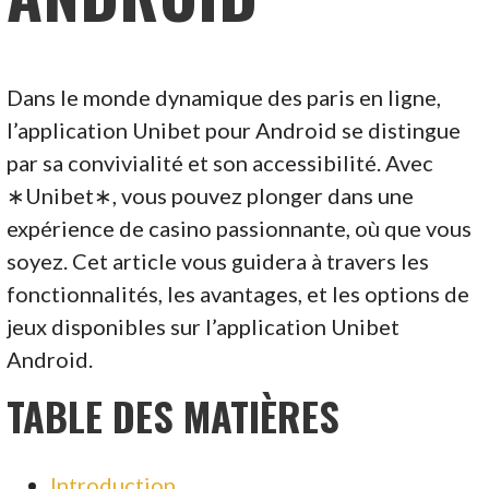
Dans le monde dynamique des paris en ligne,
l’application Unibet pour Android se distingue
par sa convivialité et son accessibilité. Avec
∗Unibet∗, vous pouvez plonger dans une
expérience de casino passionnante, où que vous
soyez. Cet article vous guidera à travers les
fonctionnalités, les avantages, et les options de
jeux disponibles sur l’application Unibet
Android.
TABLE DES MATIÈRES
Introduction