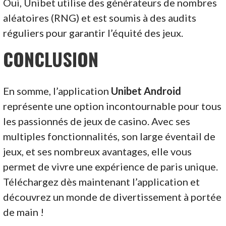
Oui, Unibet utilise des générateurs de nombres
aléatoires (RNG) et est soumis à des audits
réguliers pour garantir l’équité des jeux.
CONCLUSION
En somme, l’application
Unibet Android
représente une option incontournable pour tous
les passionnés de jeux de casino. Avec ses
multiples fonctionnalités, son large éventail de
jeux, et ses nombreux avantages, elle vous
permet de vivre une expérience de paris unique.
Téléchargez dès maintenant l’application et
découvrez un monde de divertissement à portée
de main !