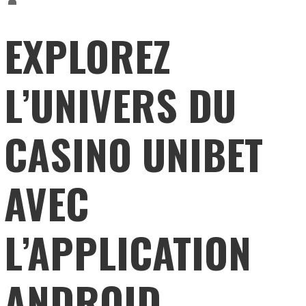
EXPLOREZ
L’UNIVERS DU
CASINO UNIBET
AVEC
L’APPLICATION
ANDROID