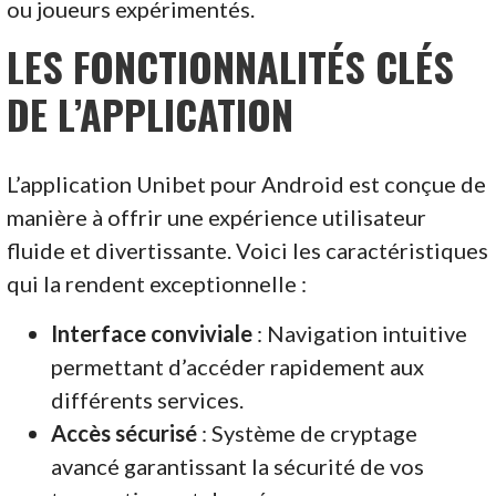
ou joueurs expérimentés.
LES FONCTIONNALITÉS CLÉS
DE L’APPLICATION
L’application Unibet pour Android est conçue de
manière à offrir une expérience utilisateur
fluide et divertissante. Voici les caractéristiques
qui la rendent exceptionnelle :
Interface conviviale
: Navigation intuitive
permettant d’accéder rapidement aux
différents services.
Accès sécurisé
: Système de cryptage
avancé garantissant la sécurité de vos