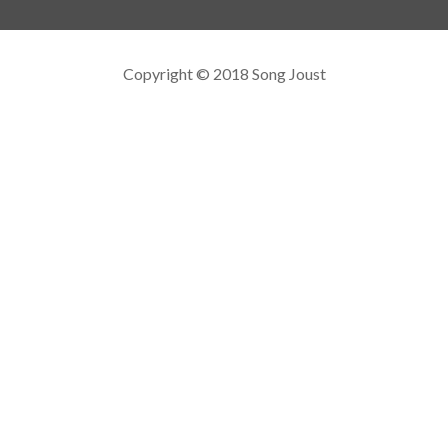
Copyright © 2018 Song Joust