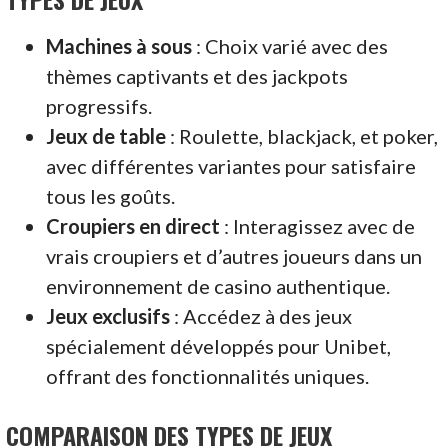
Machines à sous
: Choix varié avec des
thèmes captivants et des jackpots
progressifs.
Jeux de table
: Roulette, blackjack, et poker,
avec différentes variantes pour satisfaire
tous les goûts.
Croupiers en direct
: Interagissez avec de
vrais croupiers et d’autres joueurs dans un
environnement de casino authentique.
Jeux exclusifs
: Accédez à des jeux
spécialement développés pour Unibet,
offrant des fonctionnalités uniques.
COMPARAISON DES TYPES DE JEUX