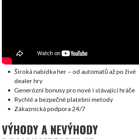
Široká nabídka her – od automatů až po živé
dealer hry
Generózní bonusy pro nové i stávající hráče
Rychlé a bezpečné platební metody
Zákaznická podpora 24/7
VÝHODY A NEVÝHODY