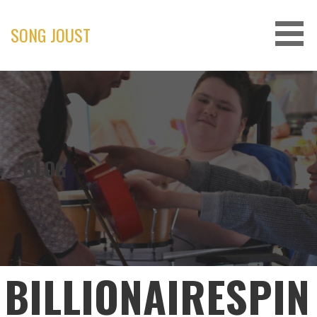
Skip
to
SONG JOUST
content
BLOG
BILLIONAIRESPIN