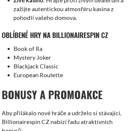
zažijte autentickou atmosféru kasina z
pohodlí vašeho domova.
OBLÍBENÉ HRY NA BILLIONAIRESPIN CZ
Book of Ra
Mystery Joker
Blackjack Classic
European Roulette
BONUSY A PROMOAKCE
Aby přilákalo nové hráče a udrželo si stávající,
Billionairespin CZ nabízí řadu atraktivních
bonusů: