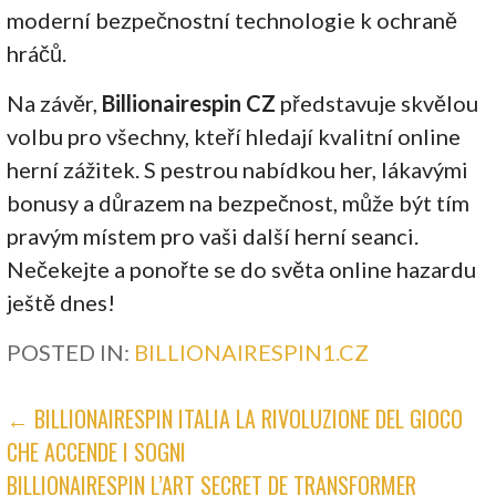
moderní bezpečnostní technologie k ochraně
hráčů.
Na závěr,
Billionairespin CZ
představuje skvělou
volbu pro všechny, kteří hledají kvalitní online
herní zážitek. S pestrou nabídkou her, lákavými
bonusy a důrazem na bezpečnost, může být tím
pravým místem pro vaši další herní seanci.
Nečekejte a ponořte se do světa online hazardu
ještě dnes!
POSTED IN:
BILLIONAIRESPIN1.CZ
POST
← BILLIONAIRESPIN ITALIA LA RIVOLUZIONE DEL GIOCO
CHE ACCENDE I SOGNI
NAVIGATION
BILLIONAIRESPIN L’ART SECRET DE TRANSFORMER