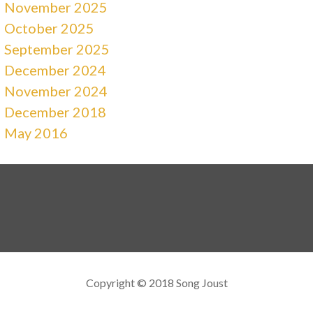
November 2025
October 2025
September 2025
December 2024
November 2024
December 2018
May 2016
Copyright © 2018 Song Joust