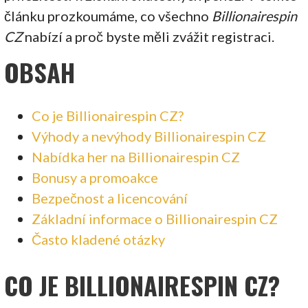
článku prozkoumáme, co všechno
Billionairespin
CZ
nabízí a proč byste měli zvážit registraci.
OBSAH
Co je Billionairespin CZ?
Výhody a nevýhody Billionairespin CZ
Nabídka her na Billionairespin CZ
Bonusy a promoakce
Bezpečnost a licencování
Základní informace o Billionairespin CZ
Často kladené otázky
CO JE BILLIONAIRESPIN CZ?