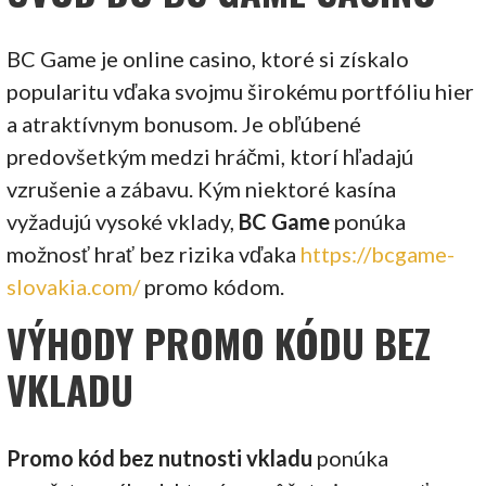
BC Game je online casino, ktoré si získalo
popularitu vďaka svojmu širokému portfóliu hier
a atraktívnym bonusom. Je obľúbené
predovšetkým medzi hráčmi, ktorí hľadajú
vzrušenie a zábavu. Kým niektoré kasína
vyžadujú vysoké vklady,
BC Game
ponúka
možnosť hrať bez rizika vďaka
https://bcgame-
slovakia.com/
promo kódom.
VÝHODY PROMO KÓDU BEZ
VKLADU
Promo kód bez nutnosti vkladu
ponúka