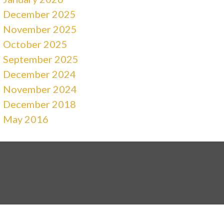
December 2025
November 2025
October 2025
September 2025
December 2024
November 2024
December 2018
May 2016