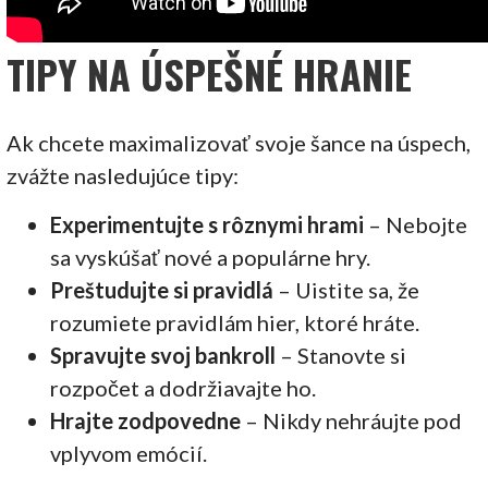
TIPY NA ÚSPEŠNÉ HRANIE
Ak chcete maximalizovať svoje šance na úspech,
zvážte nasledujúce tipy:
Experimentujte s rôznymi hrami
– Nebojte
sa vyskúšať nové a populárne hry.
Preštudujte si pravidlá
– Uistite sa, že
rozumiete pravidlám hier, ktoré hráte.
Spravujte svoj bankroll
– Stanovte si
rozpočet a dodržiavajte ho.
Hrajte zodpovedne
– Nikdy nehráujte pod
vplyvom emócií.