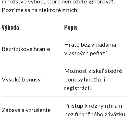
množstvo výhod, ktoré nemôžete ignorovať.
Pozrime sa na niektoré z nich:
Výhoda
Popis
Hráte bez vkladania
Bezrizikové hranie
vlastných peňazí.
Možnosť získať štedré
Vysoké bonusy
bonusy hneď pri
registrácii.
Prístup k rôznym hrám
Zábava a vzrušenie
bez finančného záväzku.