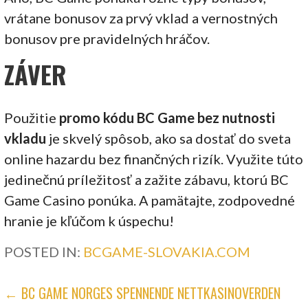
vrátane bonusov za prvý vklad a vernostných
bonusov pre pravidelných hráčov.
ZÁVER
Použitie
promo kódu BC Game bez nutnosti
vkladu
je skvelý spôsob, ako sa dostať do sveta
online hazardu bez finančných rizík. Využite túto
jedinečnú príležitosť a zažite zábavu, ktorú BC
Game Casino ponúka. A pamätajte, zodpovedné
hranie je kľúčom k úspechu!
POSTED IN:
BCGAME-SLOVAKIA.COM
POST
← BC GAME NORGES SPENNENDE NETTKASINOVERDEN