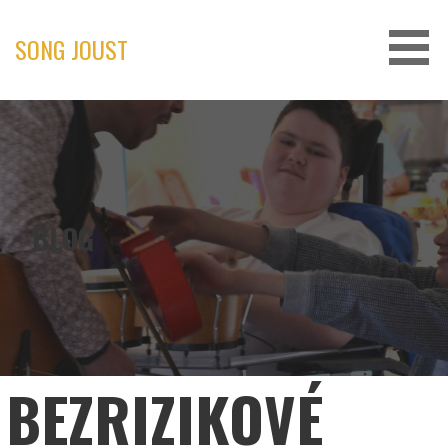
Skip
to
SONG JOUST
content
BLOG
BEZRIZIKOVÉ