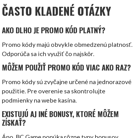
ČASTO KLADENÉ OTÁZKY
AKO DLHO JE PROMO KÓD PLATNÝ?
Promo kódy majú obvykle obmedzenú platnosť.
Odporúča sa ich využiť čo najskôr.
MÔŽEM POUŽIŤ PROMO KÓD VIAC AKO RAZ?
Promo kódy sú zvyčajne určené na jednorazové
použitie. Pre overenie sa skontrolujte
podmienky na webe kasína.
EXISTUJÚ AJ INÉ BONUSY, KTORÉ MÔŽEM
ZÍSKAŤ?
Áno, BC Game ponúka rôzne typy bonusov,