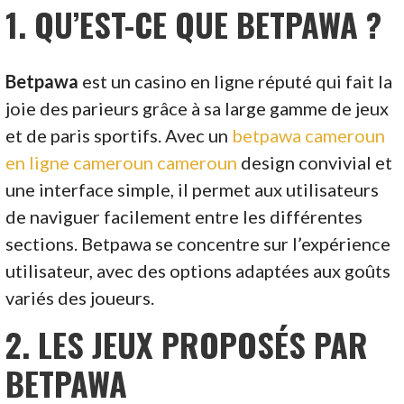
1. QU’EST-CE QUE BETPAWA ?
Betpawa
est un casino en ligne réputé qui fait la
joie des parieurs grâce à sa large gamme de jeux
et de paris sportifs. Avec un
betpawa cameroun
en ligne cameroun cameroun
design convivial et
une interface simple, il permet aux utilisateurs
de naviguer facilement entre les différentes
sections. Betpawa se concentre sur l’expérience
utilisateur, avec des options adaptées aux goûts
variés des joueurs.
2. LES JEUX PROPOSÉS PAR
BETPAWA