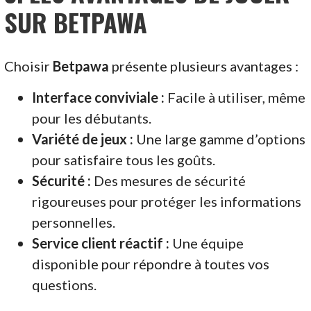
SUR BETPAWA
Choisir
Betpawa
présente plusieurs avantages :
Interface conviviale :
Facile à utiliser, même
pour les débutants.
Variété de jeux :
Une large gamme d’options
pour satisfaire tous les goûts.
Sécurité :
Des mesures de sécurité
rigoureuses pour protéger les informations
personnelles.
Service client réactif :
Une équipe
disponible pour répondre à toutes vos
questions.