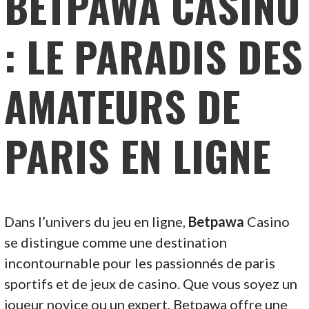
BETPAWA CASINO
: LE PARADIS DES
AMATEURS DE
PARIS EN LIGNE
Dans l’univers du jeu en ligne,
Betpawa
Casino
se distingue comme une destination
incontournable pour les passionnés de paris
sportifs et de jeux de casino. Que vous soyez un
joueur novice ou un expert, Betpawa offre une