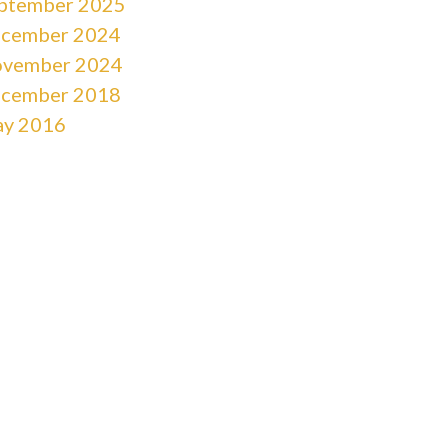
ptember 2025
cember 2024
vember 2024
cember 2018
y 2016