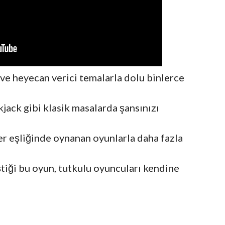
r ve heyecan verici temalarla dolu binlerce
kjack gibi klasik masalarda şansınızı
er eşliğinde oynanan oyunlarla daha fazla
ştiği bu oyun, tutkulu oyuncuları kendine