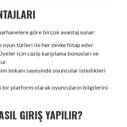
NTAJLARI
marhanelere göre birçok avantaj sunar:
ı oyun türleri ile her zevke hitap eder.
Üyeler için cazip karşılama bonusları ve
ur.
im imkanı sayesinde oyuncular istedikleri
i bir platform olarak oyuncuların bilgilerini
ASIL GIRIŞ YAPILIR?