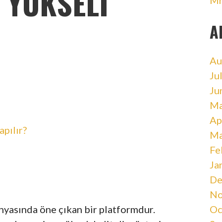
 YÜKSELT
A
Au
Ju
Ju
Ma
Ap
apılır?
Ma
Fe
Ja
De
No
nyasında öne çıkan bir platformdur.
Oc