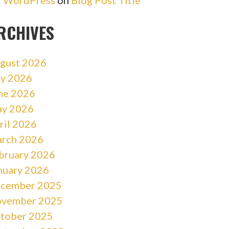
RCHIVES
gust 2026
ly 2026
ne 2026
y 2026
ril 2026
rch 2026
bruary 2026
nuary 2026
cember 2025
vember 2025
tober 2025