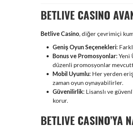
BETLIVE CASINO AVA
Betlive Casino
, diğer çevrimiçi ku
Geniş Oyun Seçenekleri:
Farkl
Bonus ve Promosyonlar:
Yeni 
düzenli promosyonlar mevcutt
Mobil Uyumlu:
Her yerden eriş
zaman oyun oynayabilirler.
Güvenilirlik:
Lisanslı ve güvenl
korur.
BETLIVE CASINO’YA N