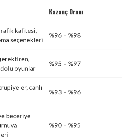
r
Kazanç Oranı
afik kalitesi,
%96 – %98
tema seçenekleri
 gerektiren,
%95 – %97
dolu oyunlar
rupiyeler, canlı
%93 – %96
 ve beceriye
turnuva
%90 – %95
eri