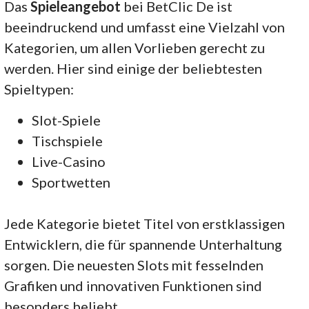
Das
Spieleangebot
bei BetClic De ist
beeindruckend und umfasst eine Vielzahl von
Kategorien, um allen Vorlieben gerecht zu
werden. Hier sind einige der beliebtesten
Spieltypen:
Slot-Spiele
Tischspiele
Live-Casino
Sportwetten
Jede Kategorie bietet Titel von erstklassigen
Entwicklern, die für spannende Unterhaltung
sorgen. Die neuesten Slots mit fesselnden
Grafiken und innovativen Funktionen sind
besonders beliebt.