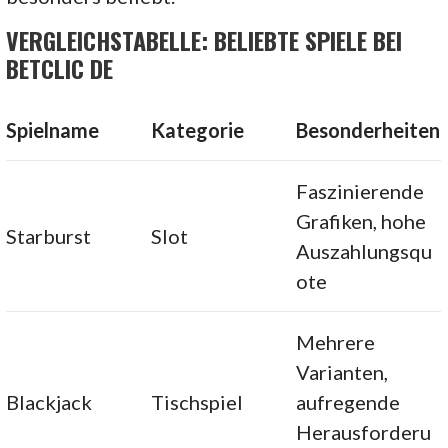
VERGLEICHSTABELLE: BELIEBTE SPIELE BEI
BETCLIC DE
Spielname
Kategorie
Besonderheiten
Faszinierende
Grafiken, hohe
Starburst
Slot
Auszahlungsqu
ote
Mehrere
Varianten,
Blackjack
Tischspiel
aufregende
Herausforderu