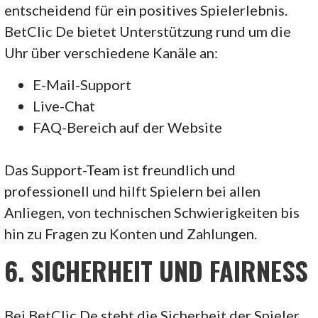
entscheidend für ein positives Spielerlebnis.
BetClic De bietet Unterstützung rund um die
Uhr über verschiedene Kanäle an:
E-Mail-Support
Live-Chat
FAQ-Bereich auf der Website
Das Support-Team ist freundlich und
professionell und hilft Spielern bei allen
Anliegen, von technischen Schwierigkeiten bis
hin zu Fragen zu Konten und Zahlungen.
6. SICHERHEIT UND FAIRNESS
Bei BetClic De steht die Sicherheit der Spieler