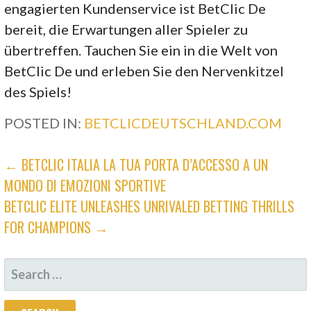
engagierten Kundenservice ist BetClic De
bereit, die Erwartungen aller Spieler zu
übertreffen. Tauchen Sie ein in die Welt von
BetClic De und erleben Sie den Nervenkitzel
des Spiels!
POSTED IN:
BETCLICDEUTSCHLAND.COM
POST
← BETCLIC ITALIA LA TUA PORTA D’ACCESSO A UN
MONDO DI EMOZIONI SPORTIVE
NAVIGATION
BETCLIC ELITE UNLEASHES UNRIVALED BETTING THRILLS
FOR CHAMPIONS →
SEARCH
FOR: