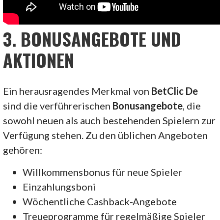
3. BONUSANGEBOTE UND
AKTIONEN
Ein herausragendes Merkmal von
BetClic De
sind die verführerischen
Bonusangebote
, die
sowohl neuen als auch bestehenden Spielern zur
Verfügung stehen. Zu den üblichen Angeboten
gehören:
Willkommensbonus für neue Spieler
Einzahlungsboni
Wöchentliche Cashback-Angebote
Treueprogramme für regelmäßige Spieler