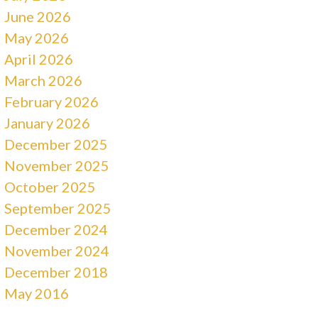
June 2026
May 2026
April 2026
March 2026
February 2026
January 2026
December 2025
November 2025
October 2025
September 2025
December 2024
November 2024
December 2018
May 2016