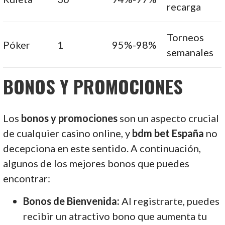
recarga
Torneos
Póker
1
95%-98%
semanales
BONOS Y PROMOCIONES
Los
bonos y promociones
son un aspecto crucial
de cualquier casino online, y
bdm bet España
no
decepciona en este sentido. A continuación,
algunos de los mejores bonos que puedes
encontrar:
Bonos de Bienvenida:
Al registrarte, puedes
recibir un atractivo bono que aumenta tu