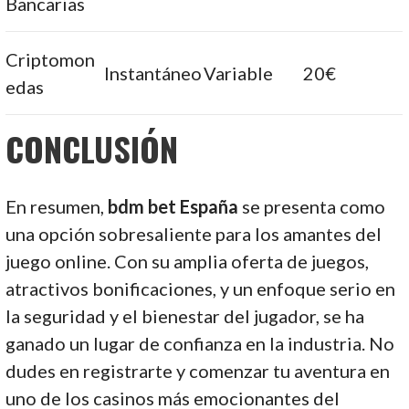
Bancarias
Criptomon
Instantáneo
Variable
20€
edas
CONCLUSIÓN
En resumen,
bdm bet España
se presenta como
una opción sobresaliente para los amantes del
juego online. Con su amplia oferta de juegos,
atractivos bonificaciones, y un enfoque serio en
la seguridad y el bienestar del jugador, se ha
ganado un lugar de confianza en la industria. No
dudes en registrarte y comenzar tu aventura en
uno de los casinos más emocionantes del