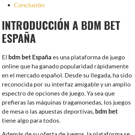
Conclusión
INTRODUCCIÓN A BDM BET
ESPAÑA
El
bdm bet España
es una plataforma de juego
online que ha ganado popularidad rápidamente
en el mercado español. Desde su llegada, ha sido
reconocida por su interfaz amigable y un amplio
espectro de opciones de juego. Ya sea que
prefieras las máquinas tragamonedas, los juegos
de mesa o las apuestas deportivas,
bdm bet
tiene algo para todos.
Además de su oferta de juegos, la plataforma se