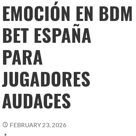
EMOCIÓN EN BDM
BET ESPAÑA
PARA
JUGADORES
AUDACES
FEBRUARY 23, 2026