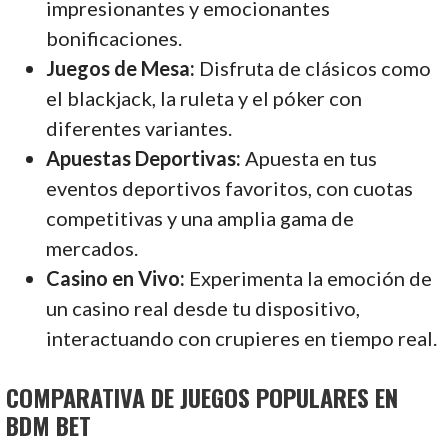
impresionantes y emocionantes
bonificaciones.
Juegos de Mesa:
Disfruta de clásicos como
el blackjack, la ruleta y el póker con
diferentes variantes.
Apuestas Deportivas:
Apuesta en tus
eventos deportivos favoritos, con cuotas
competitivas y una amplia gama de
mercados.
Casino en Vivo:
Experimenta la emoción de
un casino real desde tu dispositivo,
interactuando con crupieres en tiempo real.
COMPARATIVA DE JUEGOS POPULARES EN
BDM BET