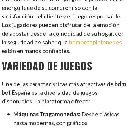
enorgullece de su compromiso con la
satisfacción del cliente y el juego responsable.
Los jugadores pueden disfrutar de la emoción
de apostar desde la comodidad de su hogar, con
la seguridad de saber que
bdmbetopiniones.es
están en manos confiables.
VARIEDAD DE JUEGOS
Una de las características más atractivas de
bdm
bet España
es la diversidad de juegos
disponibles. La plataforma ofrece:
Máquinas Tragamonedas:
Desde clásicas
hasta modernas, con gráficos