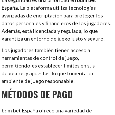
España
. La plataforma utiliza tecnologías
avanzadas de encriptación para proteger los
datos personales y financieros de los jugadores.
Además, está licenciada y regulada, lo que
garantiza un entorno de juego justo y seguro.
Los jugadores también tienen acceso a
herramientas de control de juego,
permitiéndoles establecer límites en sus
depósitos y apuestas, lo que fomenta un
ambiente de juego responsable.
MÉTODOS DE PAGO
bdm bet España ofrece una variedad de