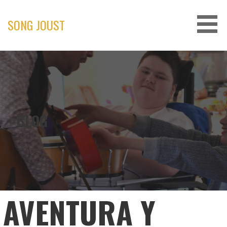
Skip
to
SONG JOUST
content
BLOG
AVENTURA Y