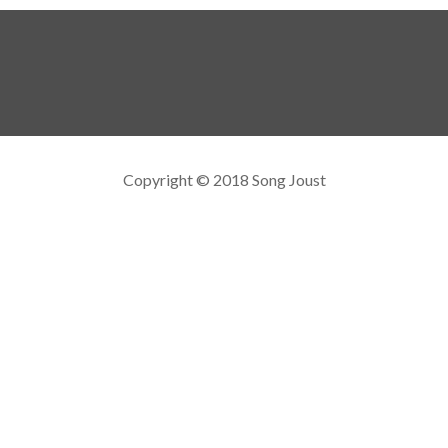
Copyright © 2018 Song Joust