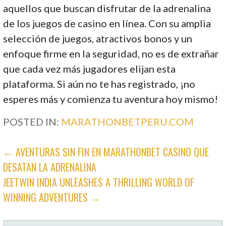
aquellos que buscan disfrutar de la adrenalina
de los juegos de casino en línea. Con su amplia
selección de juegos, atractivos bonos y un
enfoque firme en la seguridad, no es de extrañar
que cada vez más jugadores elijan esta
plataforma. Si aún no te has registrado, ¡no
esperes más y comienza tu aventura hoy mismo!
POSTED IN:
MARATHONBETPERU.COM
POST
← AVENTURAS SIN FIN EN MARATHONBET CASINO QUE
DESATAN LA ADRENALINA
NAVIGATION
JEETWIN INDIA UNLEASHES A THRILLING WORLD OF
WINNING ADVENTURES →