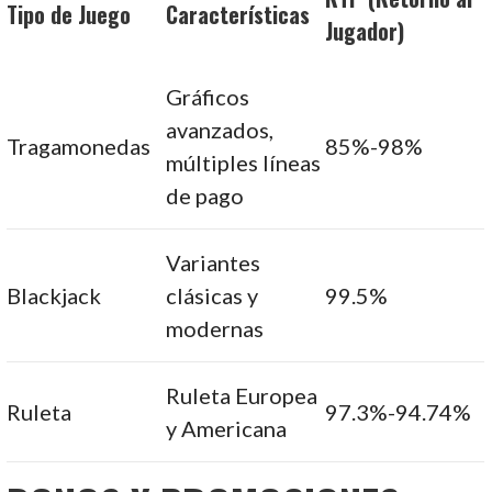
Tipo de Juego
Características
Jugador)
Gráficos
avanzados,
Tragamonedas
85%-98%
múltiples líneas
de pago
Variantes
Blackjack
clásicas y
99.5%
modernas
Ruleta Europea
Ruleta
97.3%-94.74%
y Americana