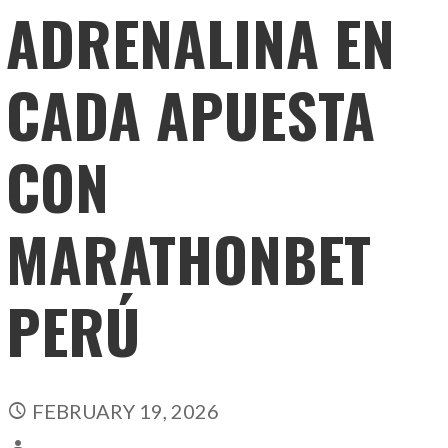
ADRENALINA EN
CADA APUESTA
CON
MARATHONBET
PERÚ
FEBRUARY 19, 2026