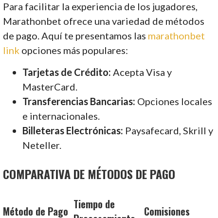
Para facilitar la experiencia de los jugadores,
Marathonbet ofrece una variedad de métodos
de pago. Aquí te presentamos las
marathonbet
link
opciones más populares:
Tarjetas de Crédito:
Acepta Visa y
MasterCard.
Transferencias Bancarias:
Opciones locales
e internacionales.
Billeteras Electrónicas:
Paysafecard, Skrill y
Neteller.
COMPARATIVA DE MÉTODOS DE PAGO
Tiempo de
Método de Pago
Comisiones