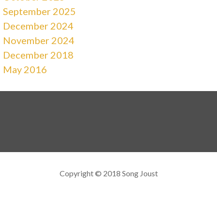
September 2025
December 2024
November 2024
December 2018
May 2016
Copyright © 2018 Song Joust