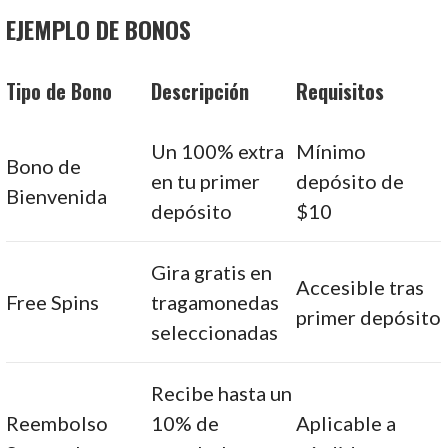
EJEMPLO DE BONOS
Tipo de Bono
Descripción
Requisitos
Un 100% extra
Mínimo
Bono de
en tu primer
depósito de
Bienvenida
depósito
$10
Gira gratis en
Accesible tras
Free Spins
tragamonedas
primer depósito
seleccionadas
Recibe hasta un
Reembolso
10% de
Aplicable a