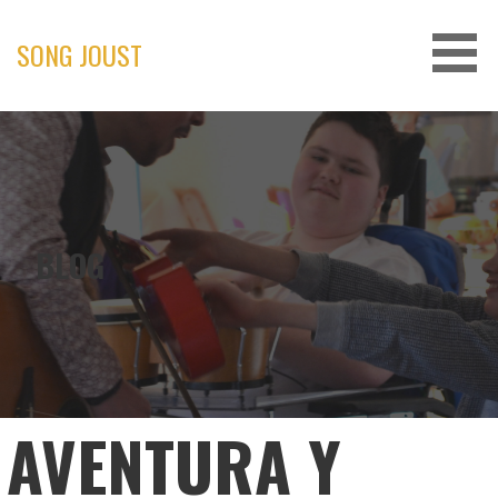
Skip
to
SONG JOUST
content
BLOG
AVENTURA Y