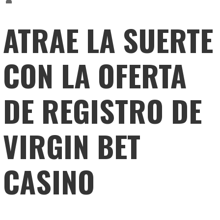
ATRAE LA SUERTE
CON LA OFERTA
DE REGISTRO DE
VIRGIN BET
CASINO