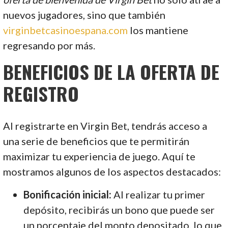
nuevos jugadores, sino que también
virginbetcasinoespana.com
los mantiene
regresando por más.
BENEFICIOS DE LA OFERTA DE
REGISTRO
Al registrarte en Virgin Bet, tendrás acceso a
una serie de beneficios que te permitirán
maximizar tu experiencia de juego. Aquí te
mostramos algunos de los aspectos destacados:
Bonificación inicial:
Al realizar tu primer
depósito, recibirás un bono que puede ser
un porcentaje del monto depositado, lo que