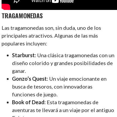
TRAGAMONEDAS
Las tragamonedas son, sin duda, uno de los
principales atractivos. Algunas de las más
populares incluyen:
Starburst:
Una clásica tragamonedas con un
diseño colorido y grandes posibilidades de
ganar.
Gonzo’s Quest:
Un viaje emocionante en
busca de tesoros, con innovadoras
funciones de juego.
Book of Dead:
Esta tragamonedas de
aventuras te llevará a un viaje por el antiguo