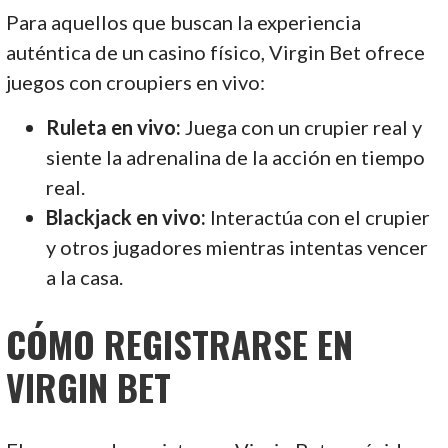
Para aquellos que buscan la experiencia
auténtica de un casino físico, Virgin Bet ofrece
juegos con croupiers en vivo:
Ruleta en vivo:
Juega con un crupier real y
siente la adrenalina de la acción en tiempo
real.
Blackjack en vivo:
Interactúa con el crupier
y otros jugadores mientras intentas vencer
a la casa.
CÓMO REGISTRARSE EN
VIRGIN BET