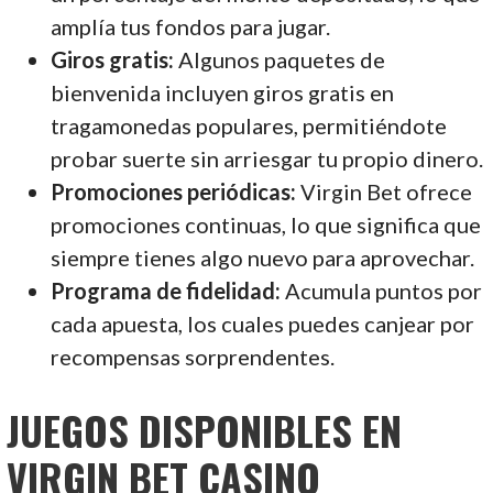
amplía tus fondos para jugar.
Giros gratis:
Algunos paquetes de
bienvenida incluyen giros gratis en
tragamonedas populares, permitiéndote
probar suerte sin arriesgar tu propio dinero.
Promociones periódicas:
Virgin Bet ofrece
promociones continuas, lo que significa que
siempre tienes algo nuevo para aprovechar.
Programa de fidelidad:
Acumula puntos por
cada apuesta, los cuales puedes canjear por
recompensas sorprendentes.
JUEGOS DISPONIBLES EN
VIRGIN BET CASINO