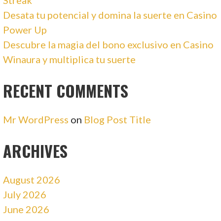
Streak
Desata tu potencial y domina la suerte en Casino
Power Up
Descubre la magia del bono exclusivo en Casino
Winaura y multiplica tu suerte
RECENT COMMENTS
Mr WordPress
on
Blog Post Title
ARCHIVES
August 2026
July 2026
June 2026