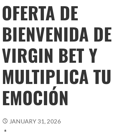
OFERTA DE
BIENVENIDA DE
VIRGIN BET Y
MULTIPLICA TU
EMOCIÓN
JANUARY 31, 2026