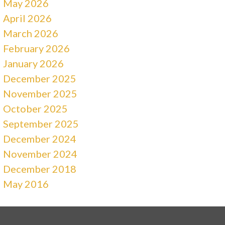
May 2026
April 2026
March 2026
February 2026
January 2026
December 2025
November 2025
October 2025
September 2025
December 2024
November 2024
December 2018
May 2016