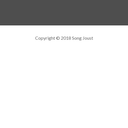
Copyright © 2018 Song Joust