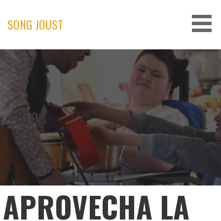
Skip
to
SONG JOUST
content
BLOG
APROVECHA LA