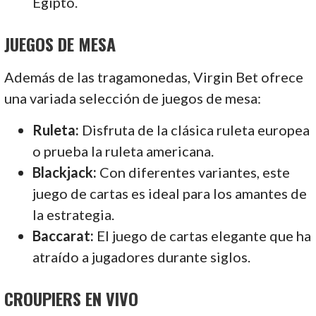
Egipto.
JUEGOS DE MESA
Además de las tragamonedas, Virgin Bet ofrece
una variada selección de juegos de mesa:
Ruleta:
Disfruta de la clásica ruleta europea
o prueba la ruleta americana.
Blackjack:
Con diferentes variantes, este
juego de cartas es ideal para los amantes de
la estrategia.
Baccarat:
El juego de cartas elegante que ha
atraído a jugadores durante siglos.
CROUPIERS EN VIVO