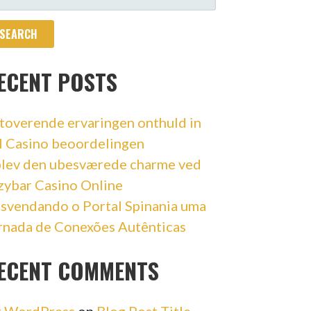
R:
ECENT POSTS
toverende ervaringen onthuld in
l Casino beoordelingen
lev den ubesværede charme ved
zybar Casino Online
svendando o Portal Spinania uma
rnada de Conexões Autênticas
ECENT COMMENTS
 WordPress
on
Blog Post Title