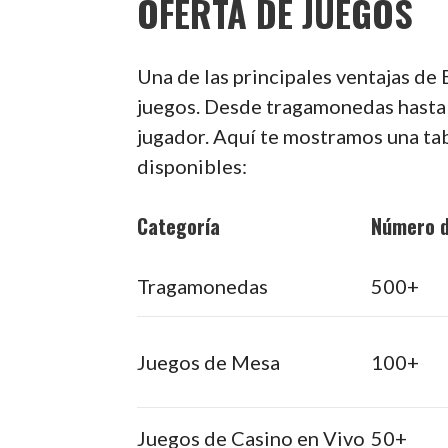
OFERTA DE JUEGOS
Una de las principales ventajas d
juegos. Desde tragamonedas hasta 
jugador. Aquí te mostramos una tab
disponibles:
Categoría
Número d
Tragamonedas
500+
Juegos de Mesa
100+
Juegos de Casino en Vivo
50+