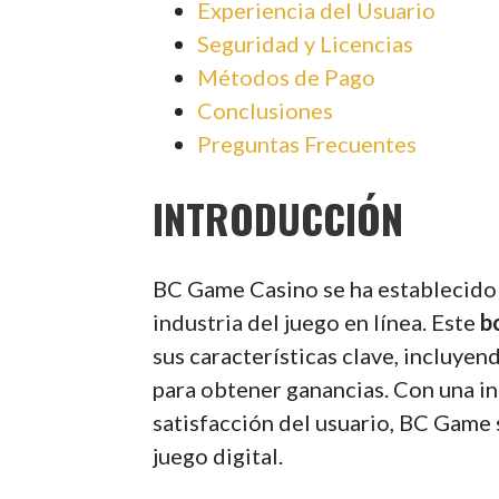
Experiencia del Usuario
Seguridad y Licencias
Métodos de Pago
Conclusiones
Preguntas Frecuentes
INTRODUCCIÓN
BC Game Casino se ha establecido 
industria del juego en línea. Este
b
sus características clave, incluyen
para obtener ganancias. Con una in
satisfacción del usuario, BC Game
juego digital.