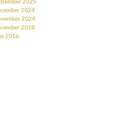
ptember 2025
cember 2024
vember 2024
cember 2018
y 2016