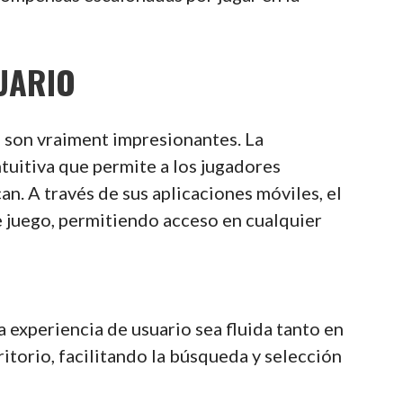
UARIO
 son vraiment impresionantes. La
tuitiva que permite a los jugadores
n. A través de sus aplicaciones móviles, el
e juego, permitiendo acceso en cualquier
a experiencia de usuario sea fluida tanto en
itorio, facilitando la búsqueda y selección