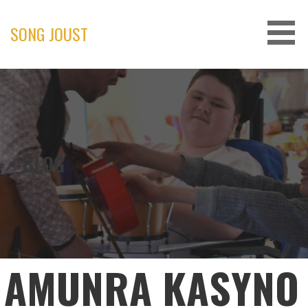
Skip
to
SONG JOUST
content
BLOG
AMUNRA KASYNO