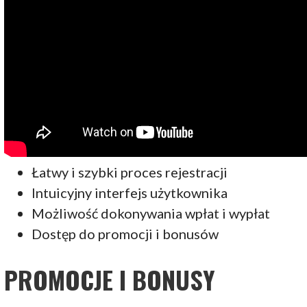
Łatwy i szybki proces rejestracji
Intuicyjny interfejs użytkownika
Możliwość dokonywania wpłat i wypłat
Dostęp do promocji i bonusów
PROMOCJE I BONUSY