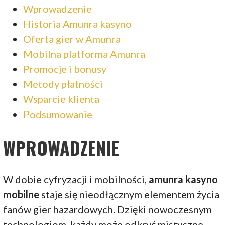
Wprowadzenie
Historia Amunra kasyno
Oferta gier w Amunra
Mobilna platforma Amunra
Promocje i bonusy
Metody płatności
Wsparcie klienta
Podsumowanie
WPROWADZENIE
W dobie cyfryzacji i mobilności,
amunra kasyno
mobilne
staje się nieodłącznym elementem życia
fanów gier hazardowych. Dzięki nowoczesnym
technologiom, każdy może odkryć mistyczne