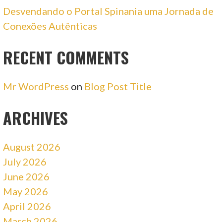
Desvendando o Portal Spinania uma Jornada de
Conexões Autênticas
RECENT COMMENTS
Mr WordPress
on
Blog Post Title
ARCHIVES
August 2026
July 2026
June 2026
May 2026
April 2026
March 2026