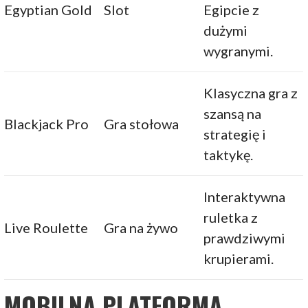
Egyptian Gold
Slot
Egipcie z
dużymi
wygranymi.
Klasyczna gra z
szansą na
Blackjack Pro
Gra stołowa
strategię i
taktykę.
Interaktywna
ruletka z
Live Roulette
Gra na żywo
prawdziwymi
krupierami.
MOBILNA PLATFORMA