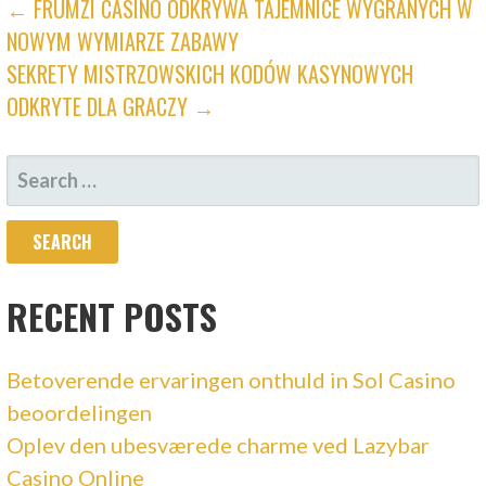
POST
← FRUMZI CASINO ODKRYWA TAJEMNICE WYGRANYCH W
NOWYM WYMIARZE ZABAWY
NAVIGATION
SEKRETY MISTRZOWSKICH KODÓW KASYNOWYCH
ODKRYTE DLA GRACZY →
SEARCH
FOR:
RECENT POSTS
Betoverende ervaringen onthuld in Sol Casino
beoordelingen
Oplev den ubesværede charme ved Lazybar
Casino Online