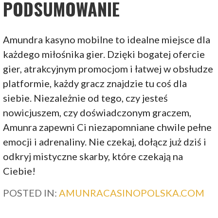
PODSUMOWANIE
Amundra kasyno mobilne to idealne miejsce dla
każdego miłośnika gier. Dzięki bogatej ofercie
gier, atrakcyjnym promocjom i łatwej w obsłudze
platformie, każdy gracz znajdzie tu coś dla
siebie. Niezależnie od tego, czy jesteś
nowicjuszem, czy doświadczonym graczem,
Amunra zapewni Ci niezapomniane chwile pełne
emocji i adrenaliny. Nie czekaj, dołącz już dziś i
odkryj mistyczne skarby, które czekają na
Ciebie!
POSTED IN:
AMUNRACASINOPOLSKA.COM