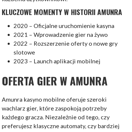
KLUCZOWE MOMENTY W HISTORII AMUNRA
2020 – Oficjalne uruchomienie kasyna
2021 – Wprowadzenie gier na żywo
2022 – Rozszerzenie oferty o nowe gry
slotowe
2023 – Launch aplikacji mobilnej
OFERTA GIER W AMUNRA
Amunra kasyno mobilne oferuje szeroki
wachlarz gier, które zaspokoją potrzeby
każdego gracza. Niezależnie od tego, czy
preferujesz klasyczne automaty, czy bardziej