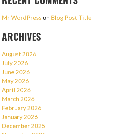
Mr WordPress
on
Blog Post Title
ARCHIVES
August 2026
July 2026
June 2026
May 2026
April 2026
March 2026
February 2026
January 2026
December 2025