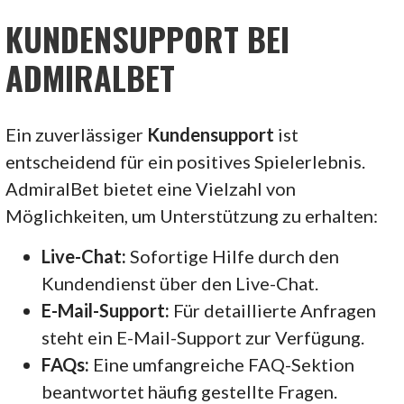
KUNDENSUPPORT BEI
ADMIRALBET
Ein zuverlässiger
Kundensupport
ist
entscheidend für ein positives Spielerlebnis.
AdmiralBet bietet eine Vielzahl von
Möglichkeiten, um Unterstützung zu erhalten:
Live-Chat:
Sofortige Hilfe durch den
Kundendienst über den Live-Chat.
E-Mail-Support:
Für detaillierte Anfragen
steht ein E-Mail-Support zur Verfügung.
FAQs:
Eine umfangreiche FAQ-Sektion
beantwortet häufig gestellte Fragen.