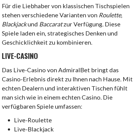
Für die Liebhaber von klassischen Tischspielen
stehen verschiedene Varianten von
Roulette
,
Blackjack
und
Baccarat
zur Verfügung. Diese
Spiele laden ein, strategisches Denken und
Geschicklichkeit zu kombinieren.
LIVE-CASINO
Das Live-Casino von AdmiralBet bringt das
Casino-Erlebnis direkt zu Ihnen nach Hause. Mit
echten Dealern und interaktiven Tischen fühlt
man sich wie in einem echten Casino. Die
verfügbaren Spiele umfassen:
Live-Roulette
Live-Blackjack