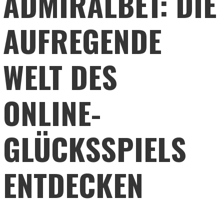
ADMIRALBET: DIE
AUFREGENDE
WELT DES
ONLINE-
GLÜCKSSPIELS
ENTDECKEN