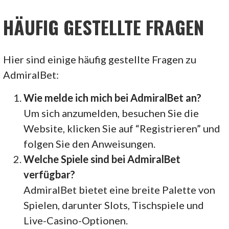
HÄUFIG GESTELLTE FRAGEN
Hier sind einige häufig gestellte Fragen zu
AdmiralBet:
Wie melde ich mich bei AdmiralBet an?
Um sich anzumelden, besuchen Sie die
Website, klicken Sie auf “Registrieren” und
folgen Sie den Anweisungen.
Welche Spiele sind bei AdmiralBet
verfügbar?
AdmiralBet bietet eine breite Palette von
Spielen, darunter Slots, Tischspiele und
Live-Casino-Optionen.