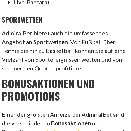
Live-Baccarat
SPORTWETTEN
AdmiralBet bietet auch ein umfassendes
Angebot an
Sportwetten
. Von Fußball über
Tennis bis hin zu Basketball können Sie auf eine
Vielzahl von Sportereignissen wetten und von
spannenden Quoten profitieren.
BONUSAKTIONEN UND
PROMOTIONS
Einer der größten Anreize bei AdmiralBet sind
die verschiedenen
Bonusaktionen
und