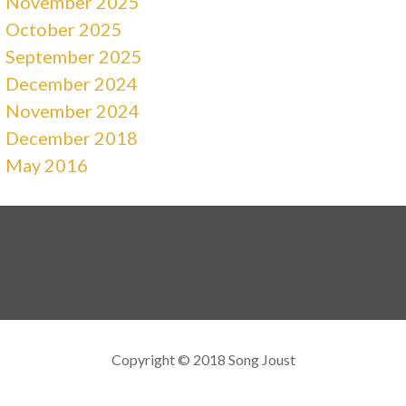
November 2025
October 2025
September 2025
December 2024
November 2024
December 2018
May 2016
Copyright © 2018 Song Joust