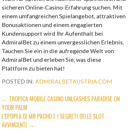
sicheren Online-Casino-Erfahrung suchen. Mit
einem umfangreichen Spielangebot, attraktiven
Bonusaktionen und einem engagierten
Kundensupport wird Ihr Aufenthalt bei
AdmiralBet zu einem unvergesslichen Erlebnis.
Tauchen Sie ein in die aufregende Welt von
AdmiralBet und erleben Sie, was diese
Plattform zu bieten hat!
POSTED IN:
ADMIRALBETAUSTRIA.COM
POST
← TROPICA MOBILE CASINO UNLEASHES PARADISE ON
YOUR PALM
NAVIGATION
L’EPOPEA DI MR PACHO E I SEGRETI DELLE SLOT
AVVINCENTI →