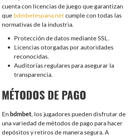
cuenta con licencias de juego que garantizan
que
bdmbetespana.net
cumple con todas las
normativas de la industria.
Protección de datos mediante SSL.
Licencias otorgadas por autoridades
reconocidas.
Auditorías regulares para asegurar la
transparencia.
MÉTODOS DE PAGO
En
bdmbet
, los jugadores pueden disfrutar de
una variedad de métodos de pago para hacer
depósitos y retiros de manera segura. A