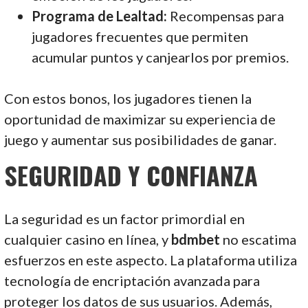
Programa de Lealtad:
Recompensas para
jugadores frecuentes que permiten
acumular puntos y canjearlos por premios.
Con estos bonos, los jugadores tienen la
oportunidad de maximizar su experiencia de
juego y aumentar sus posibilidades de ganar.
SEGURIDAD Y CONFIANZA
La seguridad es un factor primordial en
cualquier casino en línea, y
bdmbet
no escatima
esfuerzos en este aspecto. La plataforma utiliza
tecnología de encriptación avanzada para
proteger los datos de sus usuarios. Además,