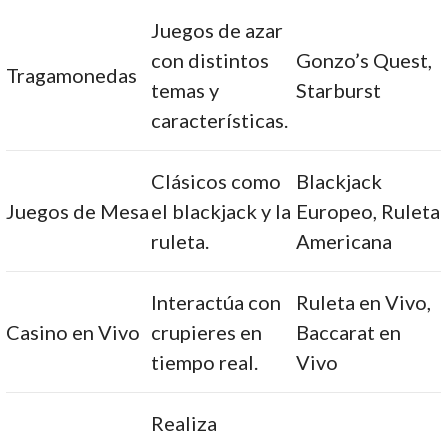
Juegos de azar
con distintos
Gonzo’s Quest,
Tragamonedas
temas y
Starburst
características.
Clásicos como
Blackjack
Juegos de Mesa
el blackjack y la
Europeo, Ruleta
ruleta.
Americana
Interactúa con
Ruleta en Vivo,
Casino en Vivo
crupieres en
Baccarat en
tiempo real.
Vivo
Realiza