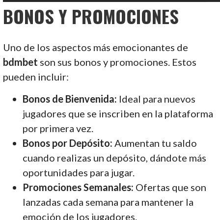
BONOS Y PROMOCIONES
Uno de los aspectos más emocionantes de
bdmbet
son sus bonos y promociones. Estos
pueden incluir:
Bonos de Bienvenida:
Ideal para nuevos
jugadores que se inscriben en la plataforma
por primera vez.
Bonos por Depósito:
Aumentan tu saldo
cuando realizas un depósito, dándote más
oportunidades para jugar.
Promociones Semanales:
Ofertas que son
lanzadas cada semana para mantener la
emoción de los jugadores.