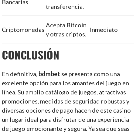
Bancarias
transferencia.
Acepta Bitcoin
Criptomonedas
Inmediato
y otras criptos.
CONCLUSIÓN
En definitiva,
bdmbet
se presenta como una
excelente opción para los amantes del juego en
línea. Su amplio catálogo de juegos, atractivas
promociones, medidas de seguridad robustas y
diversas opciones de pago hacen de este casino
un lugar ideal para disfrutar de una experiencia
de juego emocionante y segura. Ya sea que seas