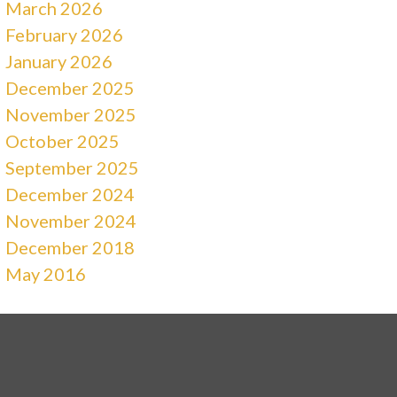
March 2026
February 2026
January 2026
December 2025
November 2025
October 2025
September 2025
December 2024
November 2024
December 2018
May 2016