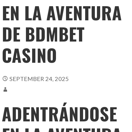
EN LA AVENTURA
DE BDMBET
CASINO
SEPTEMBER 24, 2025
ADENTRÁNDOSE