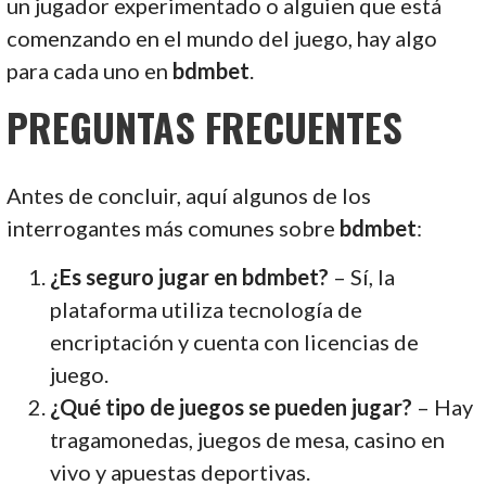
un jugador experimentado o alguien que está
comenzando en el mundo del juego, hay algo
para cada uno en
bdmbet
.
PREGUNTAS FRECUENTES
Antes de concluir, aquí algunos de los
interrogantes más comunes sobre
bdmbet
:
¿Es seguro jugar en bdmbet?
– Sí, la
plataforma utiliza tecnología de
encriptación y cuenta con licencias de
juego.
¿Qué tipo de juegos se pueden jugar?
– Hay
tragamonedas, juegos de mesa, casino en
vivo y apuestas deportivas.