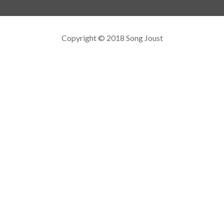
Copyright © 2018 Song Joust